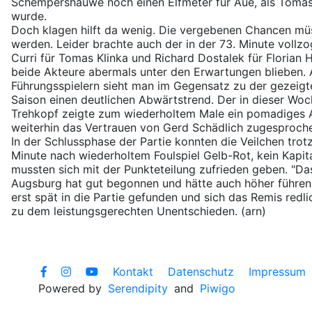
Schempershauwe noch einen Elfmeter für Aue, als Tomas
wurde.
Doch klagen hilft da wenig. Die vergebenen Chancen mü
werden. Leider brachte auch der in der 73. Minute vollz
Curri für Tomas Klinka und Richard Dostalek für Florian H
beide Akteure abermals unter den Erwartungen blieben. 
Führungsspielern sieht man im Gegensatz zu der gezeigt
Saison einen deutlichen Abwärtstrend. Der in dieser Wo
Trehkopf zeigte zum wiederholtem Male ein pomadiges 
weiterhin das Vertrauen von Gerd Schädlich zugesproch
In der Schlussphase der Partie konnten die Veilchen trotz
Minute nach wiederholtem Foulspiel Gelb-Rot, kein Kapi
mussten sich mit der Punkteteilung zufrieden geben. "Da
Augsburg hat gut begonnen und hätte auch höher führen
erst spät in die Partie gefunden und sich das Remis redli
zu dem leistungsgerechten Unentschieden. (arn)
Kontakt
Datenschutz
Impressum
Powered by
Serendipity
and
Piwigo