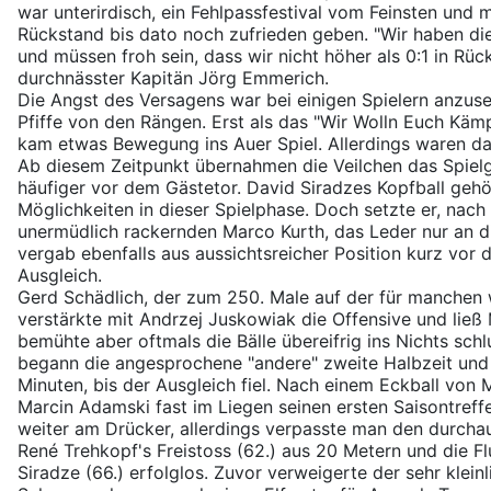
war unterirdisch, ein Fehlpassfestival vom Feinsten und 
Rückstand bis dato noch zufrieden geben. "Wir haben di
und müssen froh sein, dass wir nicht höher als 0:1 in Rück
durchnässter Kapitän Jörg Emmerich.
Die Angst des Versagens war bei einigen Spielern anzus
Pfiffe von den Rängen. Erst als das "Wir Wolln Euch Käm
kam etwas Bewegung ins Auer Spiel. Allerdings waren da
Ab diesem Zeitpunkt übernahmen die Veilchen das Spiel
häufiger vor dem Gästetor. David Siradzes Kopfball geh
Möglichkeiten in dieser Spielphase. Doch setzte er, nac
unermüdlich rackernden Marco Kurth, das Leder nur an di
vergab ebenfalls aus aussichtsreicher Position kurz vor
Ausgleich.
Gerd Schädlich, der zum 250. Male auf der für manchen 
verstärkte mit Andrzej Juskowiak die Offensive und ließ 
bemühte aber oftmals die Bälle übereifrig ins Nichts schl
begann die angesprochene "andere" zweite Halbzeit und
Minuten, bis der Ausgleich fiel. Nach einem Eckball von
Marcin Adamski fast im Liegen seinen ersten Saisontreff
weiter am Drücker, allerdings verpasste man den durcha
René Trehkopf's Freistoss (62.) aus 20 Metern und die F
Siradze (66.) erfolglos. Zuvor verweigerte der sehr klein