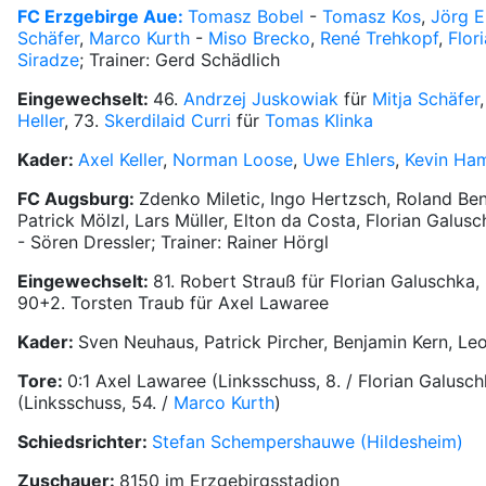
FC Erzgebirge Aue:
Tomasz Bobel
-
Tomasz Kos
,
Jörg 
Schäfer
,
Marco Kurth
-
Miso Brecko
,
René Trehkopf
,
Flor
Siradze
; Trainer: Gerd Schädlich
Eingewechselt:
46.
Andrzej Juskowiak
für
Mitja Schäfer
Heller
, 73.
Skerdilaid Curri
für
Tomas Klinka
Kader:
Axel Keller
,
Norman Loose
,
Uwe Ehlers
,
Kevin Ha
FC Augsburg:
Zdenko Miletic, Ingo Hertzsch, Roland Be
Patrick Mölzl, Lars Müller, Elton da Costa, Florian Galu
- Sören Dressler; Trainer: Rainer Hörgl
Eingewechselt:
81. Robert Strauß für Florian Galuschka,
90+2. Torsten Traub für Axel Lawaree
Kader:
Sven Neuhaus, Patrick Pircher, Benjamin Kern, L
Tore:
0:1 Axel Lawaree (Linksschuss, 8. / Florian Galusch
(Linksschuss, 54. /
Marco Kurth
)
Schiedsrichter:
Stefan Schempershauwe (Hildesheim)
Zuschauer:
8150 im Erzgebirgsstadion