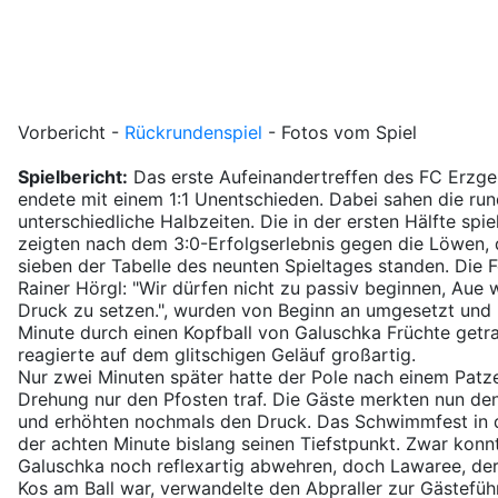
Vorbericht
-
Rückrundenspiel
-
Fotos vom Spiel
Spielbericht:
Das erste Aufeinandertreffen des FC Erzg
endete mit einem 1:1 Unentschieden. Dabei sahen die run
unterschiedliche Halbzeiten. Die in der ersten Hälfte s
zeigten nach dem 3:0-Erfolgserlebnis gegen die Löwen, d
sieben der Tabelle des neunten Spieltages standen. Die
Rainer Hörgl: "Wir dürfen nicht zu passiv beginnen, Aue 
Druck zu setzen.", wurden von Beginn an umgesetzt und h
Minute durch einen Kopfball von Galuschka Früchte get
reagierte auf dem glitschigen Geläuf großartig.
Nur zwei Minuten später hatte der Pole nach einem Patz
Drehung nur den Pfosten traf. Die Gäste merkten nun den
und erhöhten nochmals den Druck. Das Schwimmfest in d
der achten Minute bislang seinen Tiefstpunkt. Zwar kon
Galuschka noch reflexartig abwehren, doch Lawaree, der
Kos am Ball war, verwandelte den Abpraller zur Gästefü