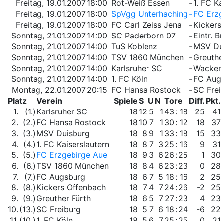
Freitag, 19.01.2007
18:00
Rot-Weiß Essen
-
1. FC K
Freitag, 19.01.2007
18:00
SpVgg Unterhaching
-
FC Erz
Freitag, 19.01.2007
18:00
FC Carl Zeiss Jena
-
Kicker
Sonntag, 21.01.2007
14:00
SC Paderborn 07
-
Eintr. 
Sonntag, 21.01.2007
14:00
TuS Koblenz
-
MSV Du
Sonntag, 21.01.2007
14:00
TSV 1860 München
-
Greuthe
Sonntag, 21.01.2007
14:00
Karlsruher SC
-
Wacker
Sonntag, 21.01.2007
14:00
1. FC Köln
-
FC Aug
Montag, 22.01.2007
20:15
FC Hansa Rostock
-
SC Fre
Platz
Verein
Spiele
S
U
N
Tore
Diff.
Pkt.
1.
(1.)
Karlsruher SC
18
12
5
1
43
:
18
25
41
2.
(2.)
FC Hansa Rostock
18
10
7
1
30
:
12
18
37
3.
(3.)
MSV Duisburg
18
8
9
1
33
:
18
15
33
4.
(4.)
1. FC Kaiserslautern
18
8
7
3
25
:
16
9
31
5.
(5.)
FC Erzgebirge Aue
18
9
3
6
26
:
25
1
30
6.
(6.)
TSV 1860 München
18
8
4
6
23
:
23
0
28
7.
(7.)
FC Augsburg
18
6
7
5
18
:
16
2
25
8.
(8.)
Kickers Offenbach
18
7
4
7
24
:
26
-2
25
9.
(9.)
Greuther Fürth
18
6
5
7
27
:
23
4
23
10.
(13.)
SC Freiburg
18
5
7
6
18
:
24
-6
22
11.
(10.)
1. FC Köln
18
5
6
7
25
:
25
0
21