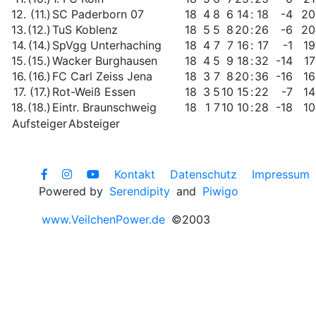
12.
(11.)
SC Paderborn 07
18
4
8
6
14
:
18
-4
20
13.
(12.)
TuS Koblenz
18
5
5
8
20
:
26
-6
20
14.
(14.)
SpVgg Unterhaching
18
4
7
7
16
:
17
-1
19
15.
(15.)
Wacker Burghausen
18
4
5
9
18
:
32
-14
17
16.
(16.)
FC Carl Zeiss Jena
18
3
7
8
20
:
36
-16
16
17.
(17.)
Rot-Weiß Essen
18
3
5
10
15
:
22
-7
14
18.
(18.)
Eintr. Braunschweig
18
1
7
10
10
:
28
-18
10
Aufsteiger
Absteiger
Kontakt
Datenschutz
Impressum
Powered by
Serendipity
and
Piwigo
www.VeilchenPower.de
©2003