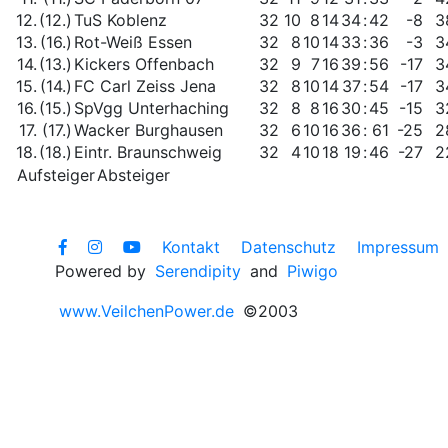
12.
(12.)
TuS Koblenz
32
10
8
14
34
:
42
-8
3
13.
(16.)
Rot-Weiß Essen
32
8
10
14
33
:
36
-3
3
14.
(13.)
Kickers Offenbach
32
9
7
16
39
:
56
-17
3
15.
(14.)
FC Carl Zeiss Jena
32
8
10
14
37
:
54
-17
3
16.
(15.)
SpVgg Unterhaching
32
8
8
16
30
:
45
-15
3
17.
(17.)
Wacker Burghausen
32
6
10
16
36
:
61
-25
2
18.
(18.)
Eintr. Braunschweig
32
4
10
18
19
:
46
-27
2
Aufsteiger
Absteiger
Kontakt
Datenschutz
Impressum
Powered by
Serendipity
and
Piwigo
www.VeilchenPower.de
©2003