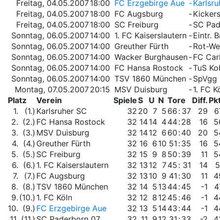
Freitag, 04.05.2007
18:00
FC Erzgebirge Aue
-
Karlsr
Freitag, 04.05.2007
18:00
FC Augsburg
-
Kicker
Freitag, 04.05.2007
18:00
SC Freiburg
-
SC Pad
Sonntag, 06.05.2007
14:00
1. FC Kaiserslautern
-
Eintr. 
Sonntag, 06.05.2007
14:00
Greuther Fürth
-
Rot-We
Sonntag, 06.05.2007
14:00
Wacker Burghausen
-
FC Car
Sonntag, 06.05.2007
14:00
FC Hansa Rostock
-
TuS Ko
Sonntag, 06.05.2007
14:00
TSV 1860 München
-
SpVgg 
Montag, 07.05.2007
20:15
MSV Duisburg
-
1. FC K
Platz
Verein
Spiele
S
U
N
Tore
Diff.
Pkt
1.
(1.)
Karlsruher SC
32
20
7
5
66
:
37
29
6
2.
(2.)
FC Hansa Rostock
32
14
14
4
44
:
28
16
5
3.
(3.)
MSV Duisburg
32
14
12
6
60
:
40
20
5
4.
(4.)
Greuther Fürth
32
16
6
10
51
:
35
16
5
5.
(5.)
SC Freiburg
32
15
9
8
50
:
39
11
5
6.
(6.)
1. FC Kaiserslautern
32
13
12
7
45
:
31
14
5
7.
(7.)
FC Augsburg
32
13
10
9
41
:
30
11
4
8.
(8.)
TSV 1860 München
32
14
5
13
44
:
45
-1
4
9.
(10.)
1. FC Köln
32
12
8
12
45
:
46
-1
4
10.
(9.)
FC Erzgebirge Aue
32
13
5
14
43
:
44
-1
4
11.
(11.)
SC Paderborn 07
32
11
9
12
31
:
33
-2
4