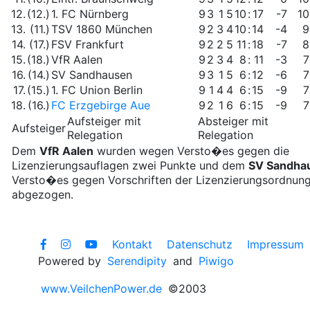
12.
(12.)
1. FC Nürnberg
9
3
1
5
10
:
17
-7
10
13.
(11.)
TSV 1860 München
9
2
3
4
10
:
14
-4
9
14.
(17.)
FSV Frankfurt
9
2
2
5
11
:
18
-7
8
15.
(18.)
VfR Aalen
9
2
3
4
8
:
11
-3
7
16.
(14.)
SV Sandhausen
9
3
1
5
6
:
12
-6
7
17.
(15.)
1. FC Union Berlin
9
1
4
4
6
:
15
-9
7
18.
(16.)
FC Erzgebirge Aue
9
2
1
6
6
:
15
-9
7
Aufsteiger mit
Absteiger mit
Aufsteiger
Relegation
Relegation
Dem
VfR Aalen
wurden wegen Versto�es gegen die
Lizenzierungsauflagen zwei Punkte und dem
SV Sandha
Versto�es gegen Vorschriften der Lizenzierungsordnung
abgezogen.
Kontakt
Datenschutz
Impressum
Powered by
Serendipity
and
Piwigo
www.VeilchenPower.de
©2003