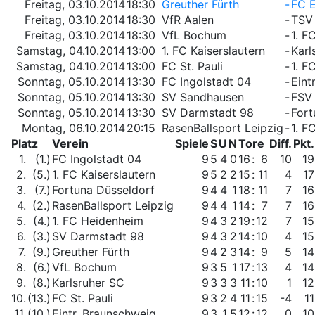
Freitag, 03.10.2014
18:30
Greuther Fürth
-
FC E
Freitag, 03.10.2014
18:30
VfR Aalen
-
TSV
Freitag, 03.10.2014
18:30
VfL Bochum
-
1. F
Samstag, 04.10.2014
13:00
1. FC Kaiserslautern
-
Karl
Samstag, 04.10.2014
13:00
FC St. Pauli
-
1. F
Sonntag, 05.10.2014
13:30
FC Ingolstadt 04
-
Eint
Sonntag, 05.10.2014
13:30
SV Sandhausen
-
FSV 
Sonntag, 05.10.2014
13:30
SV Darmstadt 98
-
Fort
Montag, 06.10.2014
20:15
RasenBallsport Leipzig
-
1. F
Platz
Verein
Spiele
S
U
N
Tore
Diff.
Pkt.
1.
(1.)
FC Ingolstadt 04
9
5
4
0
16
:
6
10
19
2.
(5.)
1. FC Kaiserslautern
9
5
2
2
15
:
11
4
17
3.
(7.)
Fortuna Düsseldorf
9
4
4
1
18
:
11
7
16
4.
(2.)
RasenBallsport Leipzig
9
4
4
1
14
:
7
7
16
5.
(4.)
1. FC Heidenheim
9
4
3
2
19
:
12
7
15
6.
(3.)
SV Darmstadt 98
9
4
3
2
14
:
10
4
15
7.
(9.)
Greuther Fürth
9
4
2
3
14
:
9
5
14
8.
(6.)
VfL Bochum
9
3
5
1
17
:
13
4
14
9.
(8.)
Karlsruher SC
9
3
3
3
11
:
10
1
12
10.
(13.)
FC St. Pauli
9
3
2
4
11
:
15
-4
11
11.
(10.)
Eintr. Braunschweig
9
3
1
5
12
:
12
0
10