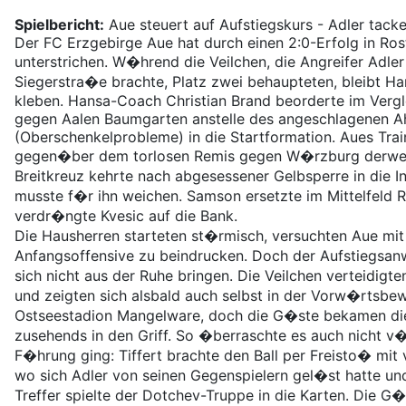
Spielbericht:
Aue steuert auf Aufstiegskurs - Adler tacke
Der FC Erzgebirge Aue hat durch einen 2:0-Erfolg in Ro
unterstrichen. W�hrend die Veilchen, die Angreifer Adler
Siegerstra�e brachte, Platz zwei behaupteten, bleibt Ha
kleben. Hansa-Coach Christian Brand beorderte im Vergl
gegen Aalen Baumgarten anstelle des angeschlagenen 
(Oberschenkelprobleme) in die Startformation. Aues Tra
gegen�ber dem torlosen Remis gegen W�rzburg derwei
Breitkreuz kehrte nach abgesessener Gelbsperre in die I
musste f�r ihn weichen. Samson ersetzte im Mittelfeld Ri
verdr�ngte Kvesic auf die Bank.
Die Hausherren starteten st�rmisch, versuchten Aue mit 
Anfangsoffensive zu beindrucken. Doch der Aufstiegsa
sich nicht aus der Ruhe bringen. Die Veilchen verteidigt
und zeigten sich alsbald auch selbst in der Vorw�rtsb
Ostseestadion Mangelware, doch die G�ste bekamen die P
zusehends in den Griff. So �berraschte es auch nicht v�l
F�hrung ging: Tiffert brachte den Ball per Freisto� mit 
wo sich Adler von seinen Gegenspielern gel�st hatte und
Treffer spielte der Dotchev-Truppe in die Karten. Die G�