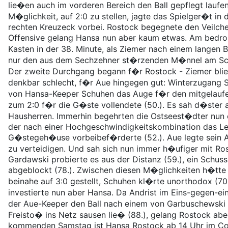
lie�en auch im vorderen Bereich den Ball gepflegt laufen.
M�glichkeit, auf 2:0 zu stellen, jagte das Spielger�t in
rechten Kreuzeck vorbei. Rostock begegnete den Veilche
Offensive gelang Hansa nun aber kaum etwas. Am bedro
Kasten in der 38. Minute, als Ziemer nach einem langen B
nur den aus dem Sechzehner st�rzenden M�nnel am Schi
Der zweite Durchgang begann f�r Rostock - Ziemer blie
denkbar schlecht, f�r Aue hingegen gut: Winterzugang S
von Hansa-Keeper Schuhen das Auge f�r den mitgelaufe
zum 2:0 f�r die G�ste vollendete (50.). Es sah d�ster 
Hausherren. Immerhin begehrten die Ostseest�dter nun en
der nach einer Hochgeschwindigkeitskombination das L
G�stegeh�use vorbeibef�rderte (52.). Aue legte sein 
zu verteidigen. Und sah sich nun immer h�ufiger mit Ro
Gardawski probierte es aus der Distanz (59.), ein Sch
abgeblockt (78.). Zwischen diesen M�glichkeiten h�tte
beinahe auf 3:0 gestellt, Schuhen kl�rte unorthodox (7
investierte nun aber Hansa. Da Andrist im Eins-gegen-ei
der Aue-Keeper den Ball nach einem von Garbuschewski 
Freisto� ins Netz sausen lie� (88.), gelang Rostock abe
kommenden Samstag ist Hansa Rostock ab 14 Uhr im Cot