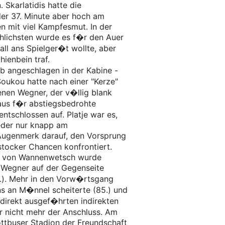
 Skarlatidis hatte die
 der 37. Minute aber hoch am
n mit viel Kampfesmut. In der
hlichsten wurde es f�r den Auer
all ans Spielger�t wollte, aber
enbein traf.
b angeschlagen in der Kabine -
oukou hatte nach einer "Kerze"
nen Wegner, der v�llig blank
aus f�r abstiegsbedrohte
tschlossen auf. Platje war es,
eder nur knapp am
Augenmerk darauf, den Vorsprung
stocker Chancen konfrontiert.
uss von Wannenwetsch wurde
 Wegner auf der Gegenseite
0.). Mehr in den Vorw�rtsgang
ns an M�nnel scheiterte (85.) und
direkt ausgef�hrten indirekten
r nicht mehr der Anschluss. Am
tbuser Stadion der Freundschaft