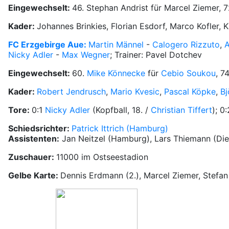
Eingewechselt:
46. Stephan Andrist für Marcel Ziemer, 
Kader:
Johannes Brinkies, Florian Esdorf, Marco Kofler, 
FC Erzgebirge Aue:
Martin Männel
-
Calogero Rizzuto
,
Nicky Adler
-
Max Wegner
; Trainer: Pavel Dotchev
Eingewechselt:
60.
Mike Könnecke
für
Cebio Soukou
, 7
Kader:
Robert Jendrusch
,
Mario Kvesic
,
Pascal Köpke
,
Bj
Tore:
0:1
Nicky Adler
(Kopfball, 18. /
Christian Tiffert
); 0
Schiedsrichter:
Patrick Ittrich (Hamburg)
Assistenten:
Jan Neitzel (Hamburg), Lars Thiemann (Die
Zuschauer:
11000 im Ostseestadion
Gelbe Karte:
Dennis Erdmann (2.), Marcel Ziemer, Stef