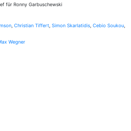
ssef für Ronny Garbuschewski
amson
,
Christian Tiffert
,
Simon Skarlatidis
,
Cebio Soukou
,
Max Wegner