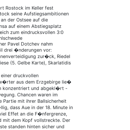
rt Rostock im Keller fest
stock seine Aufstiegsambitionen
 an der Ostsee auf die
nsa auf einem Abstiegsplatz
eich zum eindrucksvollen 3:0
Ahlschwede
iner Pavel Dotchev nahm
l drei �nderungen vor:
nnenverteidigung zur�ck, Riedel
ese (5. Gelbe Karte), Skarlatidis
einer druckvollen
nw�rter aus dem Erzgebirge lie�
en konzentriert und abgekl�rt -
ewegung. Chancen waren im
artie mit ihrer Ballsicherheit
lig, dass Aue in der 18. Minute in
viel Effet an die F�nfergrenze,
 mit dem Kopf vollstreckte. Der
ste standen hinten sicher und