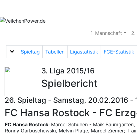
Aktuelles
Spielbetrieb
Vereinsheim
S
1. Mannschaft
2.
Spieltag
Tabellen
Ligastatistik
FCE-Statistik
Menü auf-/zuklappen
3. Liga 2015/16
Spielbericht
26. Spieltag - Samstag, 20.02.2016 -
FC Hansa Rostock - FC Erzge
FC Hansa Rostock:
Marcel Schuhen - Maik Baumgarten, 
Ronny Garbuschewski, Melvin Platje, Marcel Ziemer; Train