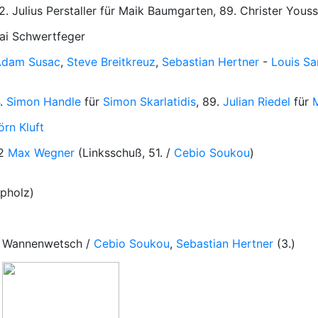
72. Julius Perstaller für Maik Baumgarten, 89. Christer You
Kai Schwertfeger
Adam Susac
,
Steve Breitkreuz
,
Sebastian Hertner
-
Louis S
4.
Simon Handle
für
Simon Skarlatidis
, 89.
Julian Riedel
für
örn Kluft
:2
Max Wegner
(Linksschuß, 51. /
Cebio Soukou
)
pholz)
an Wannenwetsch /
Cebio Soukou
,
Sebastian Hertner
(3.)