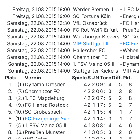
Freitag, 21.08.2015
19:00
Werder Bremen II
-
1. FC 
Freitag, 21.08.2015
19:00
SC Fortuna Köln
-
Energi
Samstag, 22.08.2015
13:30
VfL Osnabrück
-
FC Ha
Samstag, 22.08.2015
14:00
FC Rot-Weiß Erfurt
-
Preuße
Samstag, 22.08.2015
14:00
Würzburger Kickers
-
SG Gr
Samstag, 22.08.2015
14:00
VfB Stuttgart II
-
FC Erz
Samstag, 22.08.2015
14:00
Hallescher FC
-
Wehen
Samstag, 22.08.2015
14:00
Chemnitzer FC
-
Holstei
Sonntag, 23.08.2015
14:00
1. FSV Mainz 05 II
-
Dynam
Sonntag, 23.08.2015
14:00
Stuttgarter Kickers
-
VfR Aa
Platz
Verein
Spiele
S
U
N
Tore
Diff.
Pkt.
1.
(1.)
Dynamo Dresden
4
2
2
0
9
:
4
5
8
2.
(7.)
Chemnitzer FC
4
2
2
0
6
:
3
3
8
3.
(2.)
1. FC Magdeburg
4
2
2
0
7
:
5
2
8
4.
(9.)
FC Hansa Rostock
4
2
1
1
7
:
5
2
7
5.
(10.)
SG Großaspach
4
2
1
1
5
:
4
1
7
6.
(11.)
FC Erzgebirge Aue
4
2
1
1
4
:
3
1
7
7.
(5.)
1. FSV Mainz 05 II
4
1
3
0
8
:
4
4
6
8.
(6.)
Preußen Münster
4
1
3
0
5
:
3
2
6