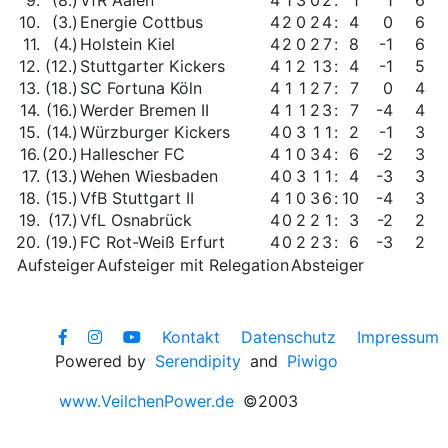
9.
(8.)
VfR Aalen
4
1
3
0
2
:
1
1
6
10.
(3.)
Energie Cottbus
4
2
0
2
4
:
4
0
6
11.
(4.)
Holstein Kiel
4
2
0
2
7
:
8
-1
6
12.
(12.)
Stuttgarter Kickers
4
1
2
1
3
:
4
-1
5
13.
(18.)
SC Fortuna Köln
4
1
1
2
7
:
7
0
4
14.
(16.)
Werder Bremen II
4
1
1
2
3
:
7
-4
4
15.
(14.)
Würzburger Kickers
4
0
3
1
1
:
2
-1
3
16.
(20.)
Hallescher FC
4
1
0
3
4
:
6
-2
3
17.
(13.)
Wehen Wiesbaden
4
0
3
1
1
:
4
-3
3
18.
(15.)
VfB Stuttgart II
4
1
0
3
6
:
10
-4
3
19.
(17.)
VfL Osnabrück
4
0
2
2
1
:
3
-2
2
20.
(19.)
FC Rot-Weiß Erfurt
4
0
2
2
3
:
6
-3
2
Aufsteiger
Aufsteiger mit Relegation
Absteiger
Kontakt
Datenschutz
Impressum
Powered by
Serendipity
and
Piwigo
www.VeilchenPower.de
©2003