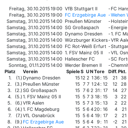
Freitag, 30.10.2015
19:00
VfB Stuttgart II
-
FC Han
Freitag, 30.10.2015
19:00
FC Erzgebirge Aue
-
Wehen 
Samstag, 31.10.2015
14:00
Preußen Münster
-
Holstein
Samstag, 31.10.2015
14:00
SG Großaspach
-
Energie
Samstag, 31.10.2015
14:00
Dynamo Dresden
-
1. FC M
Samstag, 31.10.2015
14:00
Würzburger Kickers
-
VfR Aal
Samstag, 31.10.2015
14:00
FC Rot-Weiß Erfurt
-
Stuttga
Samstag, 31.10.2015
14:00
1. FSV Mainz 05 II
-
VfL Os
Samstag, 31.10.2015
14:00
Hallescher FC
-
SC Fort
Sonntag, 01.11.2015
14:00
Werder Bremen II
-
Chemni
Platz
Verein
Spiele
S
U
N
Tore
Diff.
Pkt.
1.
(1.)
Dynamo Dresden
15
12
2
1
36
:
15
21
38
2.
(3.)
Preußen Münster
15
7
7
1
24
:
12
12
28
3.
(2.)
SG Großaspach
15
7
6
2
31
:
17
14
27
4.
(5.)
1. FSV Mainz 05 II
15
5
7
3
18
:
15
3
22
5.
(6.)
VfR Aalen
15
5
7
3
15
:
13
2
22
6.
(4.)
1. FC Magdeburg
15
5
6
4
20
:
16
4
21
7.
(7.)
VfL Osnabrück
15
5
6
4
19
:
17
2
21
8.
(9.)
FC Erzgebirge Aue
15
5
6
4
9
:
11
-2
21