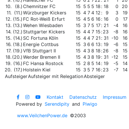
9.
(10.)
Hallescher FC
15
6
2
7
22
:
21
1
20
10.
(8.)
Chemnitzer FC
15
5
5
5
18
:
18
0
20
11.
(11.)
Würzburger Kickers
15
4
7
4
12
:
9
3
19
12.
(15.)
FC Rot-Weiß Erfurt
15
4
5
6
16
:
16
0
17
13.
(13.)
Wehen Wiesbaden
15
3
7
5
17
:
21
-4
16
14.
(12.)
Stuttgarter Kickers
15
4
4
7
15
:
23
-8
16
15.
(14.)
SC Fortuna Köln
15
4
4
7
21
:
31
-10
16
16.
(18.)
Energie Cottbus
15
3
6
6
13
:
19
-6
15
17.
(19.)
VfB Stuttgart II
15
4
3
8
18
:
26
-8
15
18.
(20.)
Werder Bremen II
15
4
3
8
19
:
31
-12
15
19.
(16.)
FC Hansa Rostock
15
2
8
5
14
:
19
-5
14
20.
(17.)
Holstein Kiel
15
3
5
7
16
:
23
-7
14
Aufsteiger
Aufsteiger mit Relegation
Absteiger
Kontakt
Datenschutz
Impressum
Powered by
Serendipity
and
Piwigo
www.VeilchenPower.de
©2003