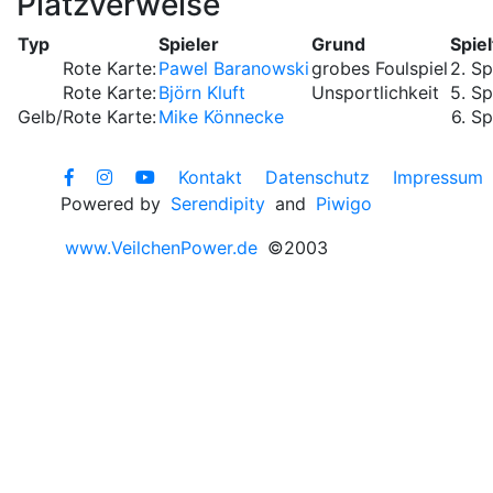
Platzverweise
Typ
Spieler
Grund
Spie
Rote Karte:
Pawel Baranowski
grobes Foulspiel
2. Sp
Rote Karte:
Björn Kluft
Unsportlichkeit
5. Sp
Gelb/Rote Karte:
Mike Könnecke
6. Sp
Kontakt
Datenschutz
Impressum
Powered by
Serendipity
and
Piwigo
www.VeilchenPower.de
©2003