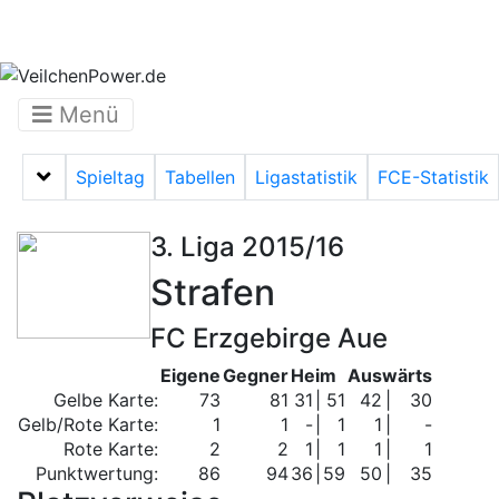
Menü
Spieltag
Tabellen
Ligastatistik
FCE-Statistik
Menü auf-/zuklappen
3. Liga 2015/16
Strafen
FC Erzgebirge Aue
Eigene
Gegner
Heim
Auswärts
Gelbe Karte:
73
81
31
|
51
42
|
30
Gelb/Rote Karte:
1
1
-
|
1
1
|
-
Rote Karte:
2
2
1
|
1
1
|
1
Punktwertung:
86
94
36
|
59
50
|
35