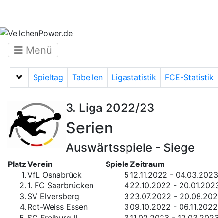
Menü
Spieltag
Tabellen
Ligastatistik
FCE-Statistik
Menü auf-/zuklappen
3. Liga 2022/23
Serien
Auswärtsspiele - Siege
Platz
Verein
Spiele
Zeitraum
1.
VfL Osnabrück
5
12.11.2022 - 04.03.2023
2.
1. FC Saarbrücken
4
22.10.2022 - 20.01.202
3.
SV Elversberg
3
23.07.2022 - 20.08.20
4.
Rot-Weiss Essen
3
09.10.2022 - 06.11.2022
5.
SC Freiburg II
3
11.02.2023 - 12.03.202