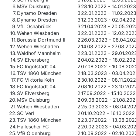
6.
MSV Duisburg
3
28.10.2022 - 14.01.2023
7.
Dynamo Dresden
3
22.01.2023 - 11.02.202
8.
Dynamo Dresden
3
12.03.2023 - 02.04.202
9.
VfL Osnabrück
3
21.04.2023 - 20.05.202
10.
Wehen Wiesbaden
3
22.01.2023 - 12.02.202
11.
Borussia Dortmund II
2
26.03.2023 - 08.04.20
12.
Wehen Wiesbaden
2
14.08.2022 - 27.08.202
13.
Waldhof Mannheim
2
23.01.2023 - 29.01.202
14.
SV Elversberg
2
04.02.2023 - 18.02.202
15.
FC Ingolstadt 04
2
07.08.2022 - 10.08.202
16.
TSV 1860 München
2
18.03.2023 - 03.04.202
17.
FC Viktoria Köln
2
30.10.2022 - 08.11.2022
18.
FC Ingolstadt 04
2
08.10.2022 - 23.10.202
19.
SV Elversberg
2
17.09.2022 - 15.10.2022
20.
MSV Duisburg
2
09.08.2022 - 21.08.202
21.
Wehen Wiesbaden
2
25.03.2023 - 08.04.20
22.
SC Verl
2
01.10.2022 - 16.10.2022
23.
TSV 1860 München
2
23.07.2022 - 13.08.202
24.
Hallescher FC
2
20.02.2023 - 04.03.20
25.
VfB Oldenburg
2
10.09.2022 - 02.10.202