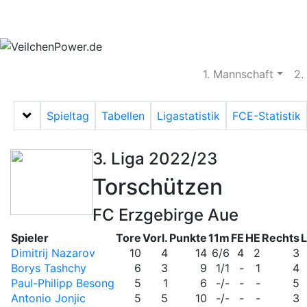
Aktuelles
Spielbetrieb
Vereinsheim
S
1. Mannschaft
2.
Spieltag
Tabellen
Ligastatistik
FCE-Statistik
Menü auf-/zuklappen
3. Liga 2022/23
Torschützen
FC Erzgebirge Aue
Spieler
Tore
Vorl.
Punkte
11m
FE
HE
Rechts
L
Dimitrij Nazarov
10
4
14
6/6
4
2
3
Borys Tashchy
6
3
9
1/1
-
1
4
Paul-Philipp Besong
5
1
6
-/-
-
-
5
Antonio Jonjic
5
5
10
-/-
-
-
3