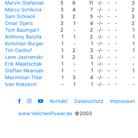
Marvin Stefaniak
5
6
11
-/-
-
-
3
Marco Schikora
3
4
7
-/-
-
-
2
Sam Schreck
3
2
5
-/-
-
-
3
Omar Sijaric
3
1
4
-/-
-
-
2
Tom Baumgart
2
-
2
-/-
-
-
1
Anthony Barylla
1
1
2
-/-
-
-
1
Korbinian Burger
1
-
1
-/-
-
-
1
Tim Danhof
1
2
3
-/-
-
-
1
Lenn Jastremski
1
2
3
-/-
-
-
-
Erik Majetschak
1
-
1
-/-
-
-
-
Steffen Nkansah
1
-
1
-/-
-
-
1
Maximilian Thiel
1
3
4
-/-
-
-
-
Ivan Knezevic
-
1
1
-/-
-
-
-
Kontakt
Datenschutz
Impressum
www.VeilchenPower.de
©2003