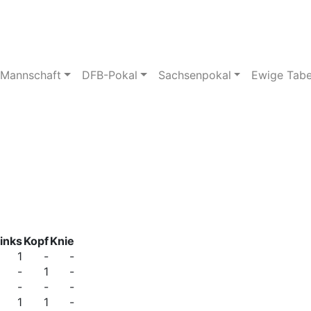
pielstätte
Bildergalerie
 Mannschaft
DFB-Pokal
Sachsenpokal
Ewige Tabe
inks
Kopf
Knie
1
-
-
-
1
-
-
-
-
1
1
-