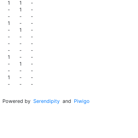
1
1
-
-
1
-
-
-
-
1
-
-
-
1
-
-
-
-
-
-
-
-
-
-
1
-
-
-
1
-
-
-
-
1
-
-
-
-
-
Powered by
Serendipity
and
Piwigo