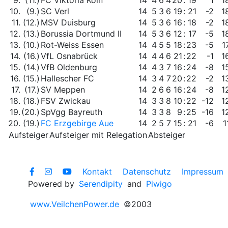
9.
(11.)
FC Viktoria Köln
14
4
6
4
20
:
19
1
1
10.
(9.)
SC Verl
14
5
3
6
19
:
21
-2
1
11.
(12.)
MSV Duisburg
14
5
3
6
16
:
18
-2
1
12.
(13.)
Borussia Dortmund II
14
5
3
6
12
:
17
-5
1
13.
(10.)
Rot-Weiss Essen
14
4
5
5
18
:
23
-5
1
14.
(16.)
VfL Osnabrück
14
4
4
6
21
:
22
-1
1
15.
(14.)
VfB Oldenburg
14
4
3
7
16
:
24
-8
1
16.
(15.)
Hallescher FC
14
3
4
7
20
:
22
-2
1
17.
(17.)
SV Meppen
14
2
6
6
16
:
24
-8
1
18.
(18.)
FSV Zwickau
14
3
3
8
10
:
22
-12
1
19.
(20.)
SpVgg Bayreuth
14
3
3
8
9
:
25
-16
1
20.
(19.)
FC Erzgebirge Aue
14
2
5
7
15
:
21
-6
1
Aufsteiger
Aufsteiger mit Relegation
Absteiger
Kontakt
Datenschutz
Impressum
Powered by
Serendipity
and
Piwigo
www.VeilchenPower.de
©2003