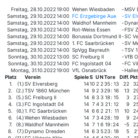
Freitag, 28.10.2022
19:00
Wehen Wiesbaden
-
MSV 
Samstag, 29.10.2022
14:00
FC Erzgebirge Aue
-
SV El
Samstag, 29.10.2022
14:00
Waldhof Mannheim
-
Dyna
Samstag, 29.10.2022
14:00
Rot-Weiss Essen
-
FSV 
Samstag, 29.10.2022
14:00
Borussia Dortmund II
-
SC Ve
Samstag, 29.10.2022
14:00
1. FC Saarbrücken
-
SV M
Samstag, 29.10.2022
14:00
SpVgg Bayreuth
-
TSV 
Sonntag, 30.10.2022
13:00
SC Freiburg II
-
VfB O
Sonntag, 30.10.2022
14:00
FC Ingolstadt 04
-
FC Vi
Montag, 31.10.2022
19:00
VfL Osnabrück
-
Halle
Platz
Verein
Spiele
S
U
N
Tore
Diff.
Pkt
1.
(1.)
SV Elversberg
14
10
2
2
35
:
13
22
3
2.
(2.)
TSV 1860 München
14
9
2
3
29
:
16
13
2
3.
(5.)
SC Freiburg II
14
8
3
3
18
:
15
3
2
4.
(3.)
FC Ingolstadt 04
14
7
4
3
21
:
12
9
2
5.
(6.)
1. FC Saarbrücken
14
6
6
2
21
:
11
10
2
6.
(4.)
Wehen Wiesbaden
14
7
3
4
28
:
19
9
2
7.
(8.)
Waldhof Mannheim
14
7
1
6
19
:
24
-5
2
8.
(7.)
Dynamo Dresden
14
6
3
5
23
:
18
5
2