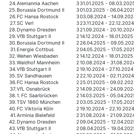
24.
Alemannia Aachen
3
31.01.2025 - 08.03.202
25.
Borussia Dortmund II
3
01.03.2025 - 06.04.202
26.
FC Hansa Rostock
3
03.08.2024 - 14.09.202
27.
SC Verl
3
23.11.2024 - 22.12.2024
28.
Dynamo Dresden
3
21.09.2024 - 20.10.202
29.
VfB Stuttgart II
2
14.12.2024 - 18.01.2025
30.
Borussia Dortmund II
2
26.04.2025 - 09.05.20
31.
Energie Cottbus
2
04.05.2025 - 17.05.202
32.
Wehen Wiesbaden
2
14.12.2024 - 18.01.2025
33.
Waldhof Mannheim
2
10.08.2024 - 31.08.202
34.
VfB Stuttgart II
2
19.10.2024 - 27.10.2024
35.
SV Sandhausen
2
22.10.2024 - 02.11.2024
36.
FC Hansa Rostock
2
25.01.2025 - 09.02.202
37.
VfL Osnabrück
2
14.09.2024 - 24.09.202
38.
1. FC Saarbrücken
2
14.03.2025 - 05.04.202
39.
TSV 1860 München
2
03.05.2025 - 17.05.202
40.
FC Viktoria Köln
2
19.10.2024 - 22.10.202
41.
Arminia Bielefeld
2
31.08.2024 - 21.09.202
42.
Dynamo Dresden
2
09.04.2025 - 12.04.202
43.
VfB Stuttgart II
2
08.04.2025 - 19.04.202