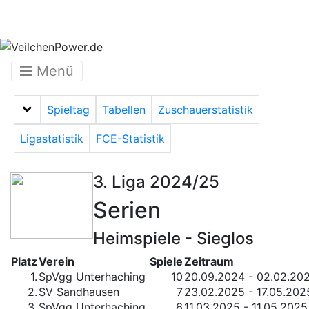
Menü
Spieltag
Tabellen
Zuschauerstatistik
Menü auf-/zuklappen
Ligastatistik
FCE-Statistik
3. Liga 2024/25
Serien
Heimspiele - Sieglos
Platz
Verein
Spiele
Zeitraum
1.
SpVgg Unterhaching
10
20.09.2024 - 02.02.20
2.
SV Sandhausen
7
23.02.2025 - 17.05.202
3.
SpVgg Unterhaching
6
11.03.2025 - 11.05.2025