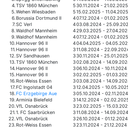
4.
TSV 1860 München
5
30.11.2024 - 21.02.2025
5.
Wehen Wiesbaden
5
15.02.2025 - 11.04.202
6.
Borussia Dortmund II
4
07.12.2024 - 01.02.202
7.
SC Verl
4
03.08.2024 - 25.09.20
8.
Waldhof Mannheim
4
29.03.2025 - 27.04.202
9.
Waldhof Mannheim
4
07.12.2024 - 01.02.202
10.
Hannover 96 II
4
04.04.2025 - 04.05.20
11.
Hannover 96 II
3
11.08.2024 - 22.09.202
12.
SV Sandhausen
3
30.11.2024 - 25.01.2025
13.
TSV 1860 München
3
02.08.2024 - 14.09.202
14.
Hannover 96 II
3
06.10.2024 - 10.11.2024
15.
Hannover 96 II
3
02.02.2025 - 01.03.202
16.
Rot-Weiss Essen
3
03.08.2024 - 14.09.202
17.
FC Ingolstadt 04
3
12.04.2025 - 10.05.202
18.
FC Erzgebirge Aue
3
05.10.2024 - 02.11.2024
19.
Arminia Bielefeld
3
14.12.2024 - 02.02.202
20.
VfL Osnabrück
3
23.02.2025 - 15.03.20
21.
1. FC Saarbrücken
3
11.08.2024 - 14.09.202
22.
VfL Osnabrück
3
26.10.2024 - 01.12.2024
23.
Rot-Weiss Essen
3
23.11.2024 - 21.12.2024