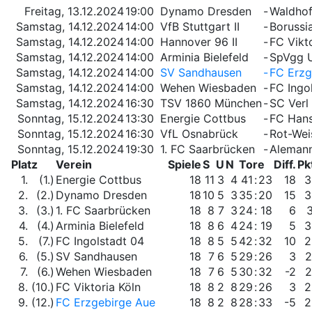
Freitag, 13.12.2024
19:00
Dynamo Dresden
-
Waldho
Samstag, 14.12.2024
14:00
VfB Stuttgart II
-
Borussi
Samstag, 14.12.2024
14:00
Hannover 96 II
-
FC Vikto
Samstag, 14.12.2024
14:00
Arminia Bielefeld
-
SpVgg U
Samstag, 14.12.2024
14:00
SV Sandhausen
-
FC Erzg
Samstag, 14.12.2024
14:00
Wehen Wiesbaden
-
FC Ingo
Samstag, 14.12.2024
16:30
TSV 1860 München
-
SC Verl
Sonntag, 15.12.2024
13:30
Energie Cottbus
-
FC Han
Sonntag, 15.12.2024
16:30
VfL Osnabrück
-
Rot-Wei
Sonntag, 15.12.2024
19:30
1. FC Saarbrücken
-
Alemann
Platz
Verein
Spiele
S
U
N
Tore
Diff.
Pk
1.
(1.)
Energie Cottbus
18
11
3
4
41
:
23
18
3
2.
(2.)
Dynamo Dresden
18
10
5
3
35
:
20
15
3
3.
(3.)
1. FC Saarbrücken
18
8
7
3
24
:
18
6
4.
(4.)
Arminia Bielefeld
18
8
6
4
24
:
19
5
3
5.
(7.)
FC Ingolstadt 04
18
8
5
5
42
:
32
10
2
6.
(5.)
SV Sandhausen
18
7
6
5
29
:
26
3
2
7.
(6.)
Wehen Wiesbaden
18
7
6
5
30
:
32
-2
2
8.
(10.)
FC Viktoria Köln
18
8
2
8
29
:
26
3
2
9.
(12.)
FC Erzgebirge Aue
18
8
2
8
28
:
33
-5
2