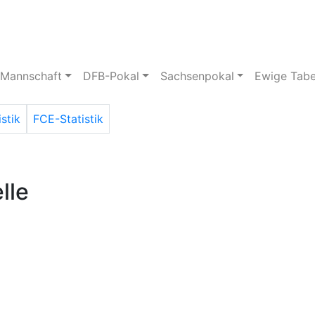
pielstätte
Bildergalerie
 Mannschaft
DFB-Pokal
Sachsenpokal
Ewige Tabe
istik
FCE-Statistik
lle