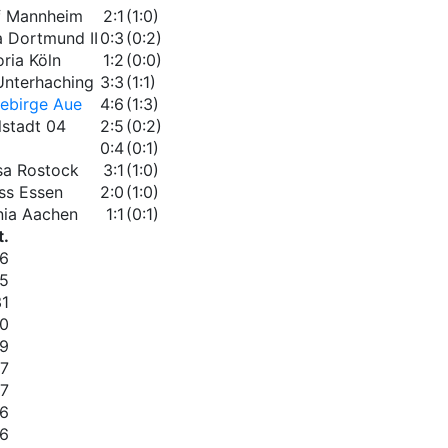
f Mannheim
2:1
(1:0)
a Dortmund II
0:3
(0:2)
ria Köln
1:2
(0:0)
nterhaching
3:3
(1:1)
ebirge Aue
4:6
(1:3)
lstadt 04
2:5
(0:2)
0:4
(0:1)
sa Rostock
3:1
(1:0)
ss Essen
2:0
(1:0)
ia Aachen
1:1
(0:1)
t.
6
5
31
0
9
7
7
6
6