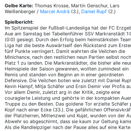
Gelbe Karte:
Thomas Krosse, Martin Genschur, Lars
Weißenberger /
Marcel Andrä
(3.),
Daniel Rupf
(2.)
Spielbericht:
Im Spitzenspiel der Fußball-Landesliga hat der FC Erzge
Aue am Samstag bei Tabellenführer SSV Markranstädt 1:
(0:0) gesiegt. Durch den Erfolg beim heimstärksten Tea
Liga hat die beste Auswärtself den Rückstand zum Erste
fünf Punkte verringert. Damit wahrten die Veilchen die
Minichance, nach den restlichen neun Partien selbst noch
Platz 1 zu landen. Die Markranstädter, die bisher alle neu
Heimspiele der Saison gewannen, wollten zumindest ein
Remis und standen von Beginn an in einer geordneten
Defensive. Die Veilchen boten wie zuletzt mit Daniel Rupf
Kevin Hampf, Mitja Schäfer und Ersin Demir vier Profis au
Vor allem Demir, zuletzt arg in der Kritik, zeigte eine
couragierte Leistung und gehörte in der kompakten Aue
Truppe zu den Besten. Das goldene Tor erzielte Schäfer 
Kopf nach einer Ecke (33.). Die gefährlichen Offensivkräf
der Platzherren, Mittenzwei und Kujat, wurden von der A
Abwehr so abgeschirmt, dass sie kaum zur Geltung kame
Als die Randleipziger nach der Pause alles auf eine Karte