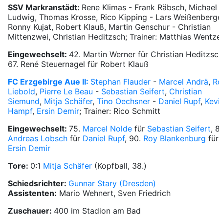
SSV Markranstädt:
Rene Klimas - Frank Räbsch, Michael
Ludwig, Thomas Krosse, Rico Kipping - Lars Weißenberge
Ronny Kujat, Robert Klauß, Martin Genschur - Christian
Mittenzwei, Christian Heditzsch; Trainer: Matthias Wentz
Eingewechselt:
42. Martin Werner für Christian Heditzsc
67. René Steuernagel für Robert Klauß
FC Erzgebirge Aue II:
Stephan Flauder
-
Marcel Andrä
,
R
Liebold
,
Pierre Le Beau
-
Sebastian Seifert
,
Christian
Siemund
,
Mitja Schäfer
,
Tino Oechsner
-
Daniel Rupf
,
Kev
Hampf
,
Ersin Demir
; Trainer: Rico Schmitt
Eingewechselt:
75.
Marcel Nolde
für
Sebastian Seifert
, 
Andreas Lobsch
für
Daniel Rupf
, 90.
Roy Blankenburg
für
Ersin Demir
Tore:
0:1
Mitja Schäfer
(Kopfball, 38.)
Schiedsrichter:
Gunnar Stary (Dresden)
Assistenten:
Mario Wehnert, Sven Friedrich
Zuschauer:
400 im Stadion am Bad