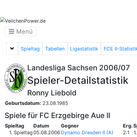
Menü
Spieltag
Tabellen
Ligastatistik
FCE II-Statisti
Menü auf-/zuklappen
Landesliga Sachsen 2006/07
Spieler-Detailstatistik
Ronny Liebold
Geburtsdatum:
23.08.1985
Spiele für FC Erzgebirge Aue II
Spieltag
Datum
Gegner
Erg.
S
1. Spieltag
05.08.2006
Dynamo Dresden II (A)
2:1
1