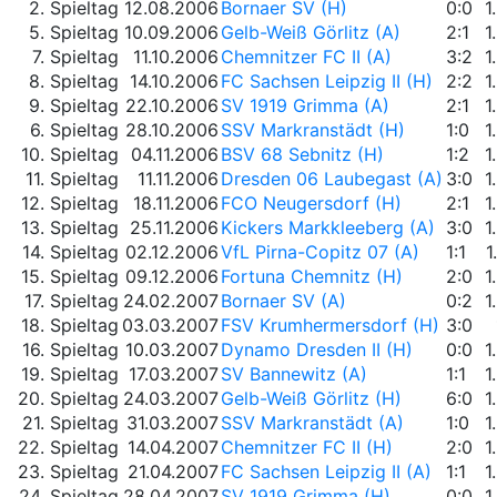
2. Spieltag
12.08.2006
Bornaer SV (H)
0:0
1
5. Spieltag
10.09.2006
Gelb-Weiß Görlitz (A)
2:1
1
7. Spieltag
11.10.2006
Chemnitzer FC II (A)
3:2
1
8. Spieltag
14.10.2006
FC Sachsen Leipzig II (H)
2:2
1
9. Spieltag
22.10.2006
SV 1919 Grimma (A)
2:1
1
6. Spieltag
28.10.2006
SSV Markranstädt (H)
1:0
1
10. Spieltag
04.11.2006
BSV 68 Sebnitz (H)
1:2
1
11. Spieltag
11.11.2006
Dresden 06 Laubegast (A)
3:0
1
12. Spieltag
18.11.2006
FCO Neugersdorf (H)
2:1
1
13. Spieltag
25.11.2006
Kickers Markkleeberg (A)
3:0
1
14. Spieltag
02.12.2006
VfL Pirna-Copitz 07 (A)
1:1
1
15. Spieltag
09.12.2006
Fortuna Chemnitz (H)
2:0
1
17. Spieltag
24.02.2007
Bornaer SV (A)
0:2
1
18. Spieltag
03.03.2007
FSV Krumhermersdorf (H)
3:0
16. Spieltag
10.03.2007
Dynamo Dresden II (H)
0:0
1
19. Spieltag
17.03.2007
SV Bannewitz (A)
1:1
1
20. Spieltag
24.03.2007
Gelb-Weiß Görlitz (H)
6:0
1
21. Spieltag
31.03.2007
SSV Markranstädt (A)
1:0
1
22. Spieltag
14.04.2007
Chemnitzer FC II (H)
2:0
1
23. Spieltag
21.04.2007
FC Sachsen Leipzig II (A)
1:1
1
24. Spieltag
28.04.2007
SV 1919 Grimma (H)
0:0
1