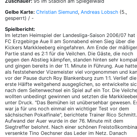
Zuschauer:
95 im Stadion am Spiegelwald
Gelbe Karte:
Christian Siemund
,
Andreas Lobsch
(5.,
gesperrt) / -
Spielbericht:
Im letzten Heimspiel der Landesliga-Saison 2006/07 hat
FC Erzgebirge Aue II am Sonnabend einen Sieg über die
Kickers Markkleeberg eingefahren. Am Ende der mäßige
Partie stand es 2:1 für die Veilchen. Die Gäste, die noch
gegen den Abstieg kämpfen, standen hinten sehr kompa
und gingen bereits in der 11. Minute in Führung. Aue hatte
als feststehender Vizemeister viel vorgenommen und ka
vor der Pause durch Roy Blankenburg zum 1:1. Verlief die
erste Hälfte weitgehend ausgeglichen, so entwickelte si
nach dem Seitenwechsel ein Spiel auf ein Tor. Die Veilch
wollten unbedingt gewinnen und setzten die Markkleebe
unter Druck. "Das Bemühen ist unübersehbar gewesen. E
war ja für uns noch einmal ein wichtiger Test vor dem
sächsischen Pokalfinale", berichtete Trainer Rico Schmitt
Aufwand der Auer wurde in der 76. Minute mit dem
Siegtreffer belohnt. Nach einer schönen Freistoßkombina
versenkte Tino Oechsner das Leder im Netz. Danach