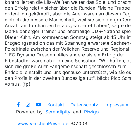
kontrollierten die Lila-Weißen weiter das Spiel und brach
den Erfolg relativ sicher über die Runden. "Meine Truppe
ordentlich gekämpft, aber die Auer waren an diesem Tag
einfach die bessere Mannschaft, weil sie sich die größer
Anzahl an Torchancen herausgearbeitet haben", sagte de
Markkleeberger Trainer und ehemalige DDR-Nationalspie
Dieter Kühn. Am kommenden Sonntag steigt ab 15 Uhr i
Erzgebirgsstadion das mit Spannung erwartete Sachsen
Pokalfinale zwischen der Veilchen-Reserve und Regionalli
1. FC Dynamo Dresden. Alles andere als ein Erfolg der
Elbestädter wäre natürlich eine Sensation. "Wir hoffen, d
sich die große Auer Fangemeinschaft geschlossen zum
Endspiel einstellt und uns genauso unterstützt, wie sie es
den Profis in der zweiten Bundesliga tut", blickt Rico Sch
voraus. (fp)
Kontakt
Datenschutz
Impressum
Powered by
Serendipity
and
Piwigo
www.VeilchenPower.de
©2003