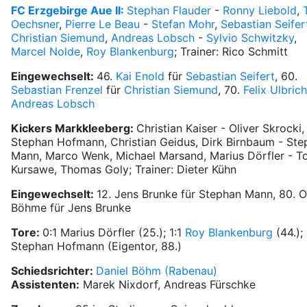
FC Erzgebirge Aue II:
Stephan Flauder
-
Ronny Liebold
,
Oechsner
,
Pierre Le Beau
-
Stefan Mohr
,
Sebastian Seifer
Christian Siemund
,
Andreas Lobsch
-
Sylvio Schwitzky
,
Marcel Nolde
,
Roy Blankenburg
; Trainer: Rico Schmitt
Eingewechselt:
46.
Kai Enold
für
Sebastian Seifert
, 60.
Sebastian Frenzel
für
Christian Siemund
, 70.
Felix Ulbrich
Andreas Lobsch
Kickers Markkleeberg:
Christian Kaiser - Oliver Skrocki,
Stephan Hofmann, Christian Geidus, Dirk Birnbaum - Ste
Mann, Marco Wenk, Michael Marsand, Marius Dörfler - 
Kursawe, Thomas Goly; Trainer: Dieter Kühn
Eingewechselt:
12. Jens Brunke für Stephan Mann, 80. O
Böhme für Jens Brunke
Tore:
0:1 Marius Dörfler (25.); 1:1
Roy Blankenburg
(44.); 
Stephan Hofmann (Eigentor, 88.)
Schiedsrichter:
Daniel Böhm (Rabenau)
Assistenten:
Marek Nixdorf, Andreas Fürschke