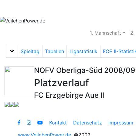
Aktuelles
Spielbetrieb
Vereinsheim
S
1. Mannschaft
2.
Spieltag
Tabellen
Ligastatistik
FCE II-Statisti
Menü auf-/zuklappen
NOFV Oberliga-Süd 2008/09
Platzverlauf
FC Erzgebirge Aue II
Kontakt
Datenschutz
Impressum
www.VeilchenPower.de
©2003