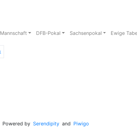
pielstätte
Bildergalerie
 Mannschaft
DFB-Pokal
Sachsenpokal
Ewige Tabe
k
Powered by
Serendipity
and
Piwigo