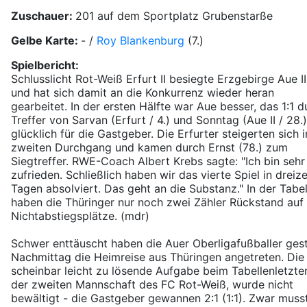
Zuschauer:
201 auf dem Sportplatz Grubenstarße
Gelbe Karte:
- /
Roy Blankenburg
(7.)
Spielbericht:
Schlusslicht Rot-Weiß Erfurt II besiegte Erzgebirge Aue II
und hat sich damit an die Konkurrenz wieder heran
gearbeitet. In der ersten Hälfte war Aue besser, das 1:1 d
Treffer von Sarvan (Erfurt / 4.) und Sonntag (Aue II / 28.
glücklich für die Gastgeber. Die Erfurter steigerten sich 
zweiten Durchgang und kamen durch Ernst (78.) zum
Siegtreffer. RWE-Coach Albert Krebs sagte: "Ich bin sehr
zufrieden. Schließlich haben wir das vierte Spiel in dreiz
Tagen absolviert. Das geht an die Substanz." In der Tabel
haben die Thüringer nur noch zwei Zähler Rückstand auf 
Nichtabstiegsplätze. (mdr)
Schwer enttäuscht haben die Auer Oberligafußballer ges
Nachmittag die Heimreise aus Thüringen angetreten. Die
scheinbar leicht zu lösende Aufgabe beim Tabellenletzte
der zweiten Mannschaft des FC Rot-Weiß, wurde nicht
bewältigt - die Gastgeber gewannen 2:1 (1:1). Zwar muss