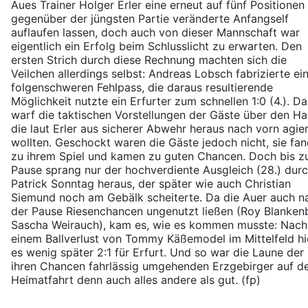
Aues Trainer Holger Erler eine erneut auf fünf Positionen
gegenüber der jüngsten Partie veränderte Anfangself
auflaufen lassen, doch auch von dieser Mannschaft war
eigentlich ein Erfolg beim Schlusslicht zu erwarten. Den
ersten Strich durch diese Rechnung machten sich die
Veilchen allerdings selbst: Andreas Lobsch fabrizierte ei
folgenschweren Fehlpass, die daraus resultierende
Möglichkeit nutzte ein Erfurter zum schnellen 1:0 (4.). Da
warf die taktischen Vorstellungen der Gäste über den Ha
die laut Erler aus sicherer Abwehr heraus nach vorn agie
wollten. Geschockt waren die Gäste jedoch nicht, sie fa
zu ihrem Spiel und kamen zu guten Chancen. Doch bis z
Pause sprang nur der hochverdiente Ausgleich (28.) dur
Patrick Sonntag heraus, der später wie auch Christian
Siemund noch am Gebälk scheiterte. Da die Auer auch n
der Pause Riesenchancen ungenutzt ließen (Roy Blanken
Sascha Weirauch), kam es, wie es kommen musste: Nach
einem Ballverlust von Tommy Käßemodel im Mittelfeld h
es wenig später 2:1 für Erfurt. Und so war die Laune der
ihren Chancen fahrlässig umgehenden Erzgebirger auf d
Heimatfahrt denn auch alles andere als gut. (fp)