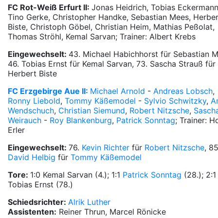
FC Rot-Weiß Erfurt II:
Jonas Heidrich, Tobias Eckermann
Tino Gerke, Christopher Handke, Sebastian Mees, Herber
Biste, Christoph Göbel, Christian Heim, Mathias Peßolat,
Thomas Ströhl, Kemal Sarvan; Trainer: Albert Krebs
Eingewechselt:
43. Michael Habichhorst für Sebastian M
46. Tobias Ernst für Kemal Sarvan, 73. Sascha Strauß für
Herbert Biste
FC Erzgebirge Aue II:
Michael Arnold
-
Andreas Lobsch
,
Ronny Liebold
,
Tommy Käßemodel
-
Sylvio Schwitzky
,
A
Wendschuch
,
Christian Siemund
,
Robert Nitzsche
,
Sasch
Weirauch
-
Roy Blankenburg
,
Patrick Sonntag
; Trainer: H
Erler
Eingewechselt:
76.
Kevin Richter
für
Robert Nitzsche
, 85
David Helbig
für
Tommy Käßemodel
Tore:
1:0 Kemal Sarvan (4.); 1:1
Patrick Sonntag
(28.); 2:1
Tobias Ernst (78.)
Schiedsrichter:
Alrik Luther
Assistenten:
Reiner Thrun, Marcel Rönicke