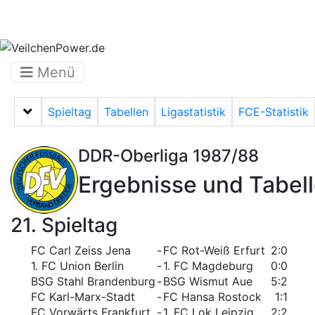
Menü
Spieltag
Tabellen
Ligastatistik
FCE-Statistik
Menü auf-/zuklappen
DDR-Oberliga 1987/88
Ergebnisse und Tabel
21. Spieltag
FC Carl Zeiss Jena
-
FC Rot-Weiß Erfurt
2:0
1. FC Union Berlin
-
1. FC Magdeburg
0:0
BSG Stahl Brandenburg
-
BSG Wismut Aue
5:2
FC Karl-Marx-Stadt
-
FC Hansa Rostock
1:1
FC Vorwärts Frankfurt
-
1. FC Lok Leipzig
2:2