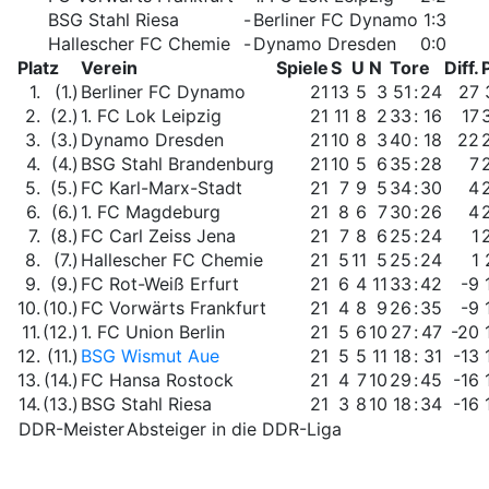
BSG Stahl Riesa
-
Berliner FC Dynamo
1:3
Hallescher FC Chemie
-
Dynamo Dresden
0:0
Platz
Verein
Spiele
S
U
N
Tore
Diff.
1.
(1.)
Berliner FC Dynamo
21
13
5
3
51
:
24
27
2.
(2.)
1. FC Lok Leipzig
21
11
8
2
33
:
16
17
3.
(3.)
Dynamo Dresden
21
10
8
3
40
:
18
22
4.
(4.)
BSG Stahl Brandenburg
21
10
5
6
35
:
28
7
5.
(5.)
FC Karl-Marx-Stadt
21
7
9
5
34
:
30
4
6.
(6.)
1. FC Magdeburg
21
8
6
7
30
:
26
4
7.
(8.)
FC Carl Zeiss Jena
21
7
8
6
25
:
24
1
8.
(7.)
Hallescher FC Chemie
21
5
11
5
25
:
24
1
9.
(9.)
FC Rot-Weiß Erfurt
21
6
4
11
33
:
42
-9
10.
(10.)
FC Vorwärts Frankfurt
21
4
8
9
26
:
35
-9
11.
(12.)
1. FC Union Berlin
21
5
6
10
27
:
47
-20
12.
(11.)
BSG Wismut Aue
21
5
5
11
18
:
31
-13
13.
(14.)
FC Hansa Rostock
21
4
7
10
29
:
45
-16
14.
(13.)
BSG Stahl Riesa
21
3
8
10
18
:
34
-16
DDR-Meister
Absteiger in die DDR-Liga