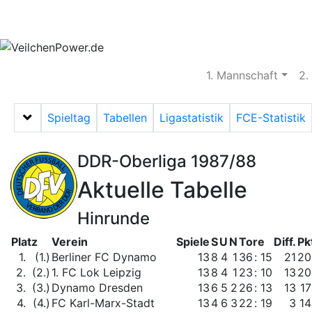
Aktuelles
Spielbetrieb
Vereinsheim
S
1. Mannschaft
2.
Spieltag
Tabellen
Ligastatistik
FCE-Statistik
Menü auf-/zuklappen
DDR-Oberliga 1987/88
Aktuelle Tabelle
Hinrunde
Platz
Verein
Spiele
S
U
N
Tore
Diff.
Pk
1.
(1.)
Berliner FC Dynamo
13
8
4
1
36
:
15
21
20
2.
(2.)
1. FC Lok Leipzig
13
8
4
1
23
:
10
13
20
3.
(3.)
Dynamo Dresden
13
6
5
2
26
:
13
13
17
4.
(4.)
FC Karl-Marx-Stadt
13
4
6
3
22
:
19
3
14