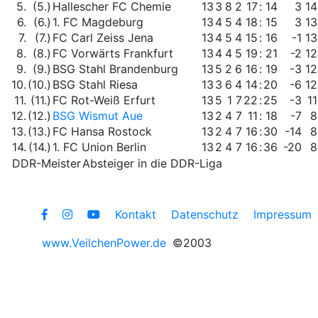
5.
(5.)
Hallescher FC Chemie
13
3
8
2
17
:
14
3
14
6.
(6.)
1. FC Magdeburg
13
4
5
4
18
:
15
3
13
7.
(7.)
FC Carl Zeiss Jena
13
4
5
4
15
:
16
-1
13
8.
(8.)
FC Vorwärts Frankfurt
13
4
4
5
19
:
21
-2
12
9.
(9.)
BSG Stahl Brandenburg
13
5
2
6
16
:
19
-3
12
10.
(10.)
BSG Stahl Riesa
13
3
6
4
14
:
20
-6
12
11.
(11.)
FC Rot-Weiß Erfurt
13
5
1
7
22
:
25
-3
11
12.
(12.)
BSG Wismut Aue
13
2
4
7
11
:
18
-7
8
13.
(13.)
FC Hansa Rostock
13
2
4
7
16
:
30
-14
8
14.
(14.)
1. FC Union Berlin
13
2
4
7
16
:
36
-20
8
DDR-Meister
Absteiger in die DDR-Liga
Kontakt
Datenschutz
Impressum
www.VeilchenPower.de
©2003