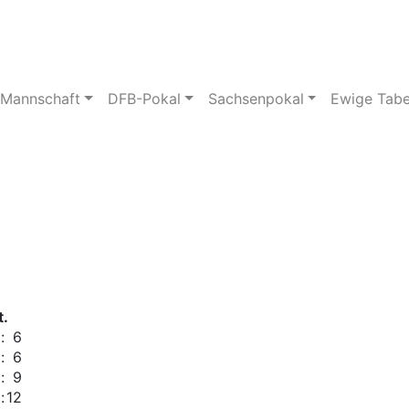
pielstätte
Bildergalerie
 Mannschaft
DFB-Pokal
Sachsenpokal
Ewige Tabe
t.
:
6
:
6
:
9
:
12