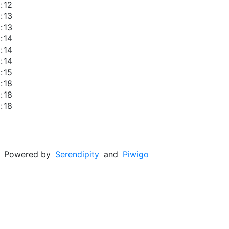
:
12
:
13
:
13
:
14
:
14
:
14
:
15
:
18
:
18
:
18
Powered by
Serendipity
and
Piwigo