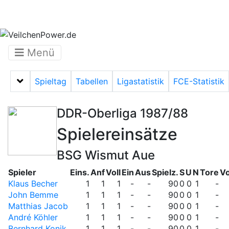
Menü
Spieltag
Tabellen
Ligastatistik
FCE-Statistik
Menü auf-/zuklappen
DDR-Oberliga 1987/88
Spielereinsätze
BSG Wismut Aue
Spieler
Eins.
Anf
Voll
Ein
Aus
Spielz.
S
U
N
Tore
Vo
Klaus Becher
1
1
1
-
-
90
0
0
1
-
John Bemme
1
1
1
-
-
90
0
0
1
-
Matthias Jacob
1
1
1
-
-
90
0
0
1
-
André Köhler
1
1
1
-
-
90
0
0
1
-
Bernhard Konik
1
1
1
-
-
90
0
0
1
-