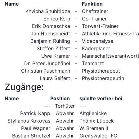
Name
Funktion
Khvicha Shubitidze
-
Cheftrainer
Enrico Kern
-
Co-Trainer
Erik Domaschke
-
Torwart-Trainer
Jan Hochscheidt
-
Athletik- und Fitness-Tra
Benjamin Rühling
-
Videoanalyse
Steffen Ziffert
-
Kaderplaner
Uwe Kramer
-
Mannschaftsverantwortl
Dr. Peter Junghänel
-
Teamarzt
Christian Puschmann
-
Physiotherapeut
Laura Seifert
-
Physiotherapeutin
Zugänge:
Name
Position
spielte vorher bei
---
Torhüter
---
Patrick Kapp
Abwehr
Altglienicke
Stylianos Kokovas
Abwehr
Phönix Lübeck
Paul Wagner
Abwehr
W. Bremen II
Bastian Strietzel
Abwehr
Greifswalder FC