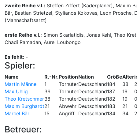
zweite Reihe v.l.:
Steffen Ziffert (Kaderplaner), Maxim B
Bär, Bastian Strietzel, Stylianos Kokovas, Leon Prosche, 
(Mannschaftsarzt)
erste Reihe v.l.:
Simon Skarlatidis, Jonas Kehl, Theo Kre
Chadi Ramadan, Aurel Loubongo
Es fehlt:
-
Spieler:
Name
R.-Nr.
Position
Nation
Größe
Alter
i
Martin Männel
1
Torhüter
Deutschland
184
38
2
Max Uhlig
36
Torhüter
Deutschland
187
19
0
Theo Kretschmer
38
Torhüter
Deutschland
182
19
0
Maxim Burghardt
21
Abwehr
Deutschland
183
21
0
Marcel Bär
15
Angriff
Deutschland
184
34
2
Betreuer: