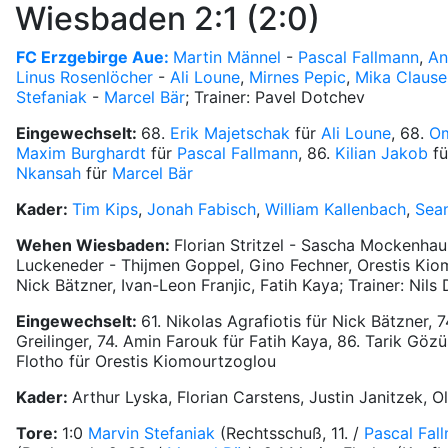
Wiesbaden 2:1 (2:0)
FC Erzgebirge Aue:
Martin Männel
-
Pascal Fallmann
,
An
Linus Rosenlöcher
-
Ali Loune
,
Mirnes Pepic
,
Mika Clause
Stefaniak
-
Marcel Bär
; Trainer: Pavel Dotchev
Eingewechselt:
68.
Erik Majetschak
für
Ali Loune
, 68.
Om
Maxim Burghardt
für
Pascal Fallmann
, 86.
Kilian Jakob
f
Nkansah
für
Marcel Bär
Kader:
Tim Kips
,
Jonah Fabisch
,
William Kallenbach
,
Sean
Wehen Wiesbaden:
Florian Stritzel - Sascha Mockenhaup
Luckeneder - Thijmen Goppel, Gino Fechner, Orestis Kiom
Nick Bätzner, Ivan-Leon Franjic, Fatih Kaya; Trainer: Nils
Eingewechselt:
61. Nikolas Agrafiotis für Nick Bätzner,
Greilinger, 74. Amin Farouk für Fatih Kaya, 86. Tarik Gözü
Flotho für Orestis Kiomourtzoglou
Kader:
Arthur Lyska, Florian Carstens, Justin Janitzek, O
Tore:
1:0
Marvin Stefaniak
(Rechtsschuß, 11. /
Pascal Fal