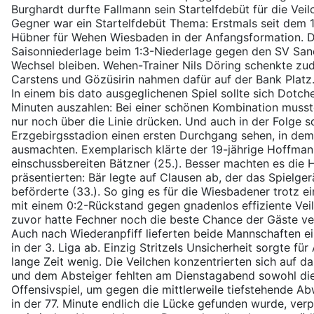
Burghardt durfte Fallmann sein Startelfdebüt für die Vei
Gegner war ein Startelfdebüt Thema: Erstmals seit dem 
Hübner für Wehen Wiesbaden in der Anfangsformation. Di
Saisonniederlage beim 1:3-Niederlage gegen den SV Sand
Wechsel bleiben. Wehen-Trainer Nils Döring schenkte zu
Carstens und Gözüsirin nahmen dafür auf der Bank Platz
In einem bis dato ausgeglichenen Spiel sollte sich Dotch
Minuten auszahlen: Bei einer schönen Kombination musst
nur noch über die Linie drücken. Und auch in der Folge s
Erzgebirgsstadion einen ersten Durchgang sehen, in dem
ausmachten. Exemplarisch klärte der 19-jährige Hoffman
einschussbereiten Bätzner (25.). Besser machten es die H
präsentierten: Bär legte auf Clausen ab, der das Spielger
beförderte (33.). So ging es für die Wiesbadener trotz e
mit einem 0:2-Rückstand gegen gnadenlos effiziente Vei
zuvor hatte Fechner noch die beste Chance der Gäste ve
Auch nach Wiederanpfiff lieferten beide Mannschaften e
in der 3. Liga ab. Einzig Stritzels Unsicherheit sorgte fü
lange Zeit wenig. Die Veilchen konzentrierten sich auf d
und dem Absteiger fehlten am Dienstagabend sowohl die 
Offensivspiel, um gegen die mittlerweile tiefstehende A
in der 77. Minute endlich die Lücke gefunden wurde, verp