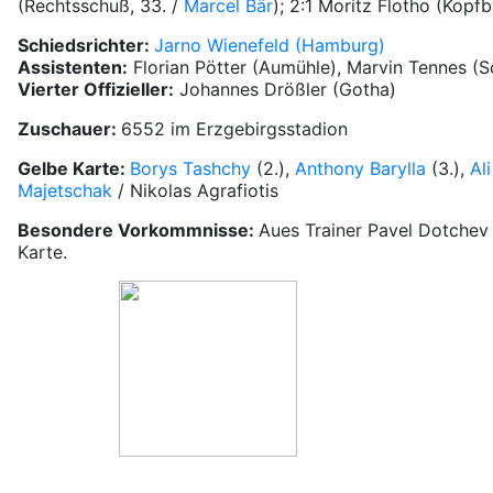
(Rechtsschuß, 33. /
Marcel Bär
); 2:1 Moritz Flotho (Kopfb
Schiedsrichter:
Jarno Wienefeld (Hamburg)
Assistenten:
Florian Pötter (Aumühle), Marvin Tennes (
Vierter Offizieller:
Johannes Drößler (Gotha)
Zuschauer:
6552 im Erzgebirgsstadion
Gelbe Karte:
Borys Tashchy
(2.),
Anthony Barylla
(3.),
Al
Majetschak
/ Nikolas Agrafiotis
Besondere Vorkommnisse:
Aues Trainer Pavel Dotchev 
Karte.