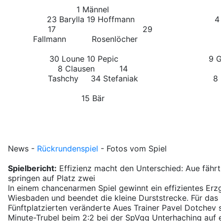
1 Männel
23 Barylla
19 Hoffmann
4
17
29
Fallmann
Rosenlöcher
30 Loune
10 Pepic
9 G
8 Clausen 14
Tashchy 34 Stefaniak
8 
15 Bär
News
-
Rückrundenspiel
-
Fotos vom Spiel
Spielbericht:
Effizienz macht den Unterschied: Aue fährt 
springen auf Platz zwei
In einem chancenarmen Spiel gewinnt ein effizientes Er
Wiesbaden und beendet die kleine Durststrecke. Für das 
Fünftplatzierten veränderte Aues Trainer Pavel Dotchev 
Minute-Trubel beim 2:2 bei der SpVgg Unterhaching auf ei