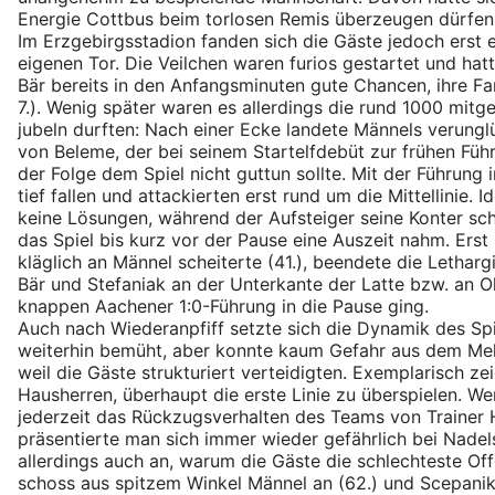
Energie Cottbus beim torlosen Remis überzeugen dürfen
Im Erzgebirgsstadion fanden sich die Gäste jedoch erst
eigenen Tor. Die Veilchen waren furios gestartet und ha
Bär bereits in den Anfangsminuten gute Chancen, ihre Far
7.). Wenig später waren es allerdings die rund 1000 mitg
jubeln durften: Nach einer Ecke landete Männels verung
von Beleme, der bei seinem Startelfdebüt zur frühen Führun
der Folge dem Spiel nicht guttun sollte. Mit der Führung 
tief fallen und attackierten erst rund um die Mittellinie.
keine Lösungen, während der Aufsteiger seine Konter sch
das Spiel bis kurz vor der Pause eine Auszeit nahm. Ers
kläglich an Männel scheiterte (41.), beendete die Letharg
Bär und Stefaniak an der Unterkante der Latte bzw. an O
knappen Aachener 1:0-Führung in die Pause ging.
Auch nach Wiederanpfiff setzte sich die Dynamik des Spi
weiterhin bemüht, aber konnte kaum Gefahr aus dem Meh
weil die Gäste strukturiert verteidigten. Exemplarisch z
Hausherren, überhaupt die erste Linie zu überspielen. W
jederzeit das Rückzugsverhalten des Teams von Trainer 
präsentierte man sich immer wieder gefährlich bei Nadels
allerdings auch an, warum die Gäste die schlechteste Off
schoss aus spitzem Winkel Männel an (62.) und Scepanik