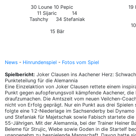
30 Loune
10 Pepic
19 H
11 Sijaric 14
Tashchy 34 Stefaniak
10
15 Bär
News
-
Hinrundenspiel
-
Fotos vom Spiel
Spielbericht:
Joker Clausen ins Aachener Herz: Schwache
Punkteteilung für die Alemannia
Eine Einzelaktion von Joker Clausen rettete einem inspi
Punkt gegen aufopferungsvoll kämpfende Aachener, die b
draufzumachen. Die Amtszeit vom neuen Veilchen-Coach
nicht von Erfolg geprägt. Nur ein Punkt aus drei Spielen 
folgte eine 1:2-Niederlage im Sachsenderby bei Dynamo
und Stefaniak für Majetschak sowie Fabisch startete die 
55-Jährigen. Mit der Alemannia, bei der Trainer Heiner 
Beleme für Strujic, Wiebe sowie Goden in die Startelf be
unangenehm zu bespielende Mannschaft. Davon hatte sich