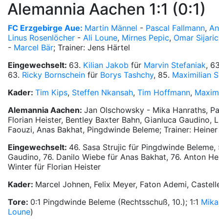
Alemannia Aachen 1:1 (0:1)
FC Erzgebirge Aue:
Martin Männel
-
Pascal Fallmann
,
An
Linus Rosenlöcher
-
Ali Loune
,
Mirnes Pepic
,
Omar Sijaric
-
Marcel Bär
; Trainer: Jens Härtel
Eingewechselt:
63.
Kilian Jakob
für
Marvin Stefaniak
, 6
63.
Ricky Bornschein
für
Borys Tashchy
, 85.
Maximilian 
Kader:
Tim Kips
,
Steffen Nkansah
,
Tim Hoffmann
,
Maxim
Alemannia Aachen:
Jan Olschowsky - Mika Hanraths, Pa
Florian Heister, Bentley Baxter Bahn, Gianluca Gaudino, 
Faouzi, Anas Bakhat, Pingdwinde Beleme; Trainer: Heine
Eingewechselt:
46. Sasa Strujic für Pingdwinde Beleme,
Gaudino, 76. Danilo Wiebe für Anas Bakhat, 76. Anton Hei
Winter für Florian Heister
Kader:
Marcel Johnen, Felix Meyer, Faton Ademi, Castell
Tore:
0:1 Pingdwinde Beleme (Rechtsschuß, 10.); 1:1
Mika
Loune
)