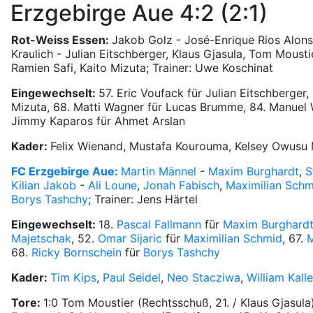
Erzgebirge Aue 4:2 (2:1)
Rot-Weiss Essen:
Jakob Golz - José-Enrique Rios Alons
Kraulich - Julian Eitschberger, Klaus Gjasula, Tom Moust
Ramien Safi, Kaito Mizuta; Trainer: Uwe Koschinat
Eingewechselt:
57. Eric Voufack für Julian Eitschberger,
Mizuta, 68. Matti Wagner für Lucas Brumme, 84. Manuel W
Jimmy Kaparos für Ahmet Arslan
Kader:
Felix Wienand, Mustafa Kourouma, Kelsey Owusu 
FC Erzgebirge Aue:
Martin Männel
-
Maxim Burghardt
,
S
Kilian Jakob
-
Ali Loune
,
Jonah Fabisch
,
Maximilian Schm
Borys Tashchy
; Trainer: Jens Härtel
Eingewechselt:
18.
Pascal Fallmann
für
Maxim Burghard
Majetschak
, 52.
Omar Sijaric
für
Maximilian Schmid
, 67.
M
68.
Ricky Bornschein
für
Borys Tashchy
Kader:
Tim Kips
,
Paul Seidel
,
Neo Stacziwa
,
William Kall
Tore:
1:0 Tom Moustier (Rechtsschuß, 21. / Klaus Gjasula)