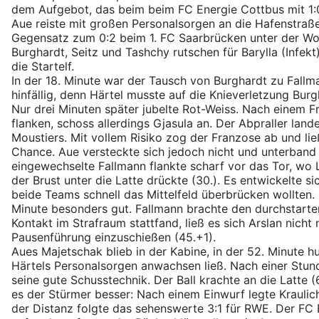
dem Aufgebot, das beim beim FC Energie Cottbus mit 1:
Aue reiste mit großen Personalsorgen an die Hafenstraße
Gegensatz zum 0:2 beim 1. FC Saarbrücken unter der Woc
Burghardt, Seitz und Tashchy rutschen für Barylla (Infekt
die Startelf.
In der 18. Minute war der Tausch von Burghardt zu Fallm
hinfällig, denn Härtel musste auf die Knieverletzung Bur
Nur drei Minuten später jubelte Rot-Weiss. Nach einem Fre
flanken, schoss allerdings Gjasula an. Der Abpraller land
Moustiers. Mit vollem Risiko zog der Franzose ab und li
Chance. Aue versteckte sich jedoch nicht und unterband
eingewechselte Fallmann flankte scharf vor das Tor, wo L
der Brust unter die Latte drückte (30.). Es entwickelte si
beide Teams schnell das Mittelfeld überbrücken wollten.
Minute besonders gut. Fallmann brachte den durchstarten
Kontakt im Strafraum stattfand, ließ es sich Arslan nicht
Pausenführung einzuschießen (45.+1).
Aues Majetschak blieb in der Kabine, in der 52. Minute 
Härtels Personalsorgen anwachsen ließ. Nach einer Stun
seine gute Schusstechnik. Der Ball krachte an die Latte (
es der Stürmer besser: Nach einem Einwurf legte Kraulic
der Distanz folgte das sehenswerte 3:1 für RWE. Der FC