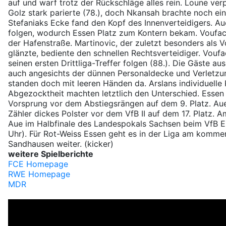
auf und warf trotz der Rückschläge alles rein. Loune verp
Golz stark parierte (78.), doch Nkansah brachte noch ei
Stefaniaks Ecke fand den Kopf des Innenverteidigers. Aue
folgen, wodurch Essen Platz zum Kontern bekam. Voufac
der Hafenstraße. Martinovic, der zuletzt besonders als 
glänzte, bediente den schnellen Rechtsverteidiger. Vouf
seinen ersten Drittliga-Treffer folgen (88.). Die Gäste 
auch angesichts der dünnen Personaldecke und Verletzu
standen doch mit leeren Händen da. Arslans individuelle
Abgezocktheit machten letztlich den Unterschied. Essen 
Vorsprung vor dem Abstiegsrängen auf dem 9. Platz. Aue
Zähler dickes Polster vor dem VfB II auf dem 17. Platz.
Aue im Halbfinale des Landespokals Sachsen beim VfB E
Uhr). Für Rot-Weiss Essen geht es in der Liga am komm
Sandhausen weiter. (kicker)
weitere Spielberichte
FCE Homepage
RWE Homepage
MDR