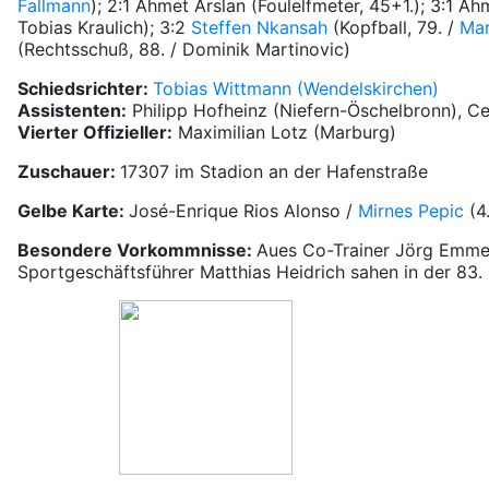
Fallmann
); 2:1 Ahmet Arslan (Foulelfmeter, 45+1.); 3:1 A
Tobias Kraulich); 3:2
Steffen Nkansah
(Kopfball, 79. /
Mar
(Rechtsschuß, 88. / Dominik Martinovic)
Schiedsrichter:
Tobias Wittmann (Wendelskirchen)
Assistenten:
Philipp Hofheinz (Niefern-Öschelbronn), Ce
Vierter Offizieller:
Maximilian Lotz (Marburg)
Zuschauer:
17307 im Stadion an der Hafenstraße
Gelbe Karte:
José-Enrique Rios Alonso /
Mirnes Pepic
(4
Besondere Vorkommnisse:
Aues Co-Trainer Jörg Emme
Sportgeschäftsführer Matthias Heidrich sahen in der 83. 