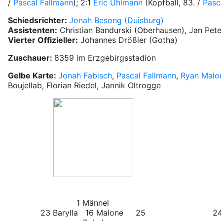
/
Pascal Fallmann
); 2:1
Eric Uhlmann
(Kopfball, 83. /
Pasc
Schiedsrichter:
Jonah Besong (Duisburg)
Assistenten:
Christian Bandurski (Oberhausen), Jan Pet
Vierter Offizieller:
Johannes Drößler (Gotha)
Zuschauer:
8359 im Erzgebirgsstadion
Gelbe Karte:
Jonah Fabisch
,
Pascal Fallmann
,
Ryan Malo
Boujellab, Florian Riedel, Jannik Oltrogge
1 Männel
23 Barylla 16 Malone 25
2