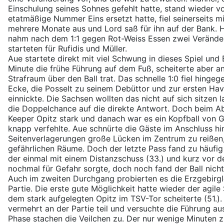
Einschulung seines Sohnes gefehlt hatte, stand wieder vo
etatmäßige Nummer Eins ersetzt hatte, fiel seinerseits m
mehrere Monate aus und Lord saß für ihn auf der Bank. H
nahm nach dem 1:1 gegen Rot-Weiss Essen zwei Veränder
starteten für Rufidis und Müller.
Aue startete direkt mit viel Schwung in dieses Spiel und 
Minute die frühe Führung auf dem Fuß, scheiterte aber an 
Strafraum über den Ball trat. Das schnelle 1:0 fiel hinge
Ecke, die Posselt zu seinem Debüttor und zur ersten Have
einnickte. Die Sachsen wollten das nicht auf sich sitzen 
die Doppelchance auf die direkte Antwort. Doch beim Abs
Keeper Opitz stark und danach war es ein Kopfball von G
knapp verfehlte. Aue schnürte die Gäste im Anschluss hin
Seitenverlagerungen große Lücken im Zentrum zu reißen
gefährlichen Räume. Doch der letzte Pass fand zu häufig s
der einmal mit einem Distanzschuss (33.) und kurz vor de
nochmal für Gefahr sorgte, doch noch fand der Ball nicht
Auch im zweiten Durchgang probierten es die Erzgebirg
Partie. Die erste gute Möglichkeit hatte wieder der agile
dem stark aufgelegten Opitz im TSV-Tor scheiterte (51.
vermehrt an der Partie teil und versuchte die Führung a
Phase stachen die Veilchen zu. Der nur wenige Minuten 