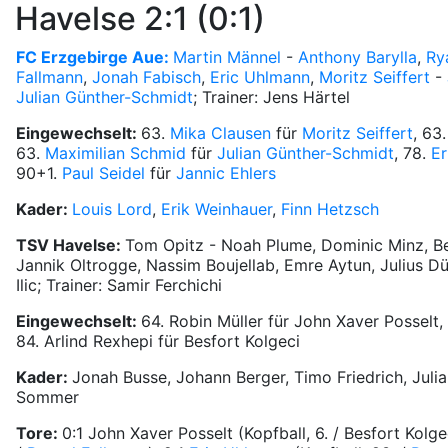
Havelse 2:1 (0:1)
FC Erzgebirge Aue:
Martin Männel
-
Anthony Barylla
,
Ry
Fallmann
,
Jonah Fabisch
,
Eric Uhlmann
,
Moritz Seiffert
-
Julian Günther-Schmidt
; Trainer: Jens Härtel
Eingewechselt:
63.
Mika Clausen
für
Moritz Seiffert
, 63
63.
Maximilian Schmid
für
Julian Günther-Schmidt
, 78.
Er
90+1.
Paul Seidel
für
Jannic Ehlers
Kader:
Louis Lord
,
Erik Weinhauer
,
Finn Hetzsch
TSV Havelse:
Tom Opitz - Noah Plume, Dominic Minz, Bes
Jannik Oltrogge, Nassim Boujellab, Emre Aytun, Julius D
Ilic; Trainer: Samir Ferchichi
Eingewechselt:
64. Robin Müller für John Xaver Posselt, 
84. Arlind Rexhepi für Besfort Kolgeci
Kader:
Jonah Busse, Johann Berger, Timo Friedrich, Julia
Sommer
Tore:
0:1 John Xaver Posselt (Kopfball, 6. / Besfort Kolge