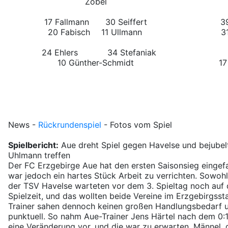
Zobel
17 Fallmann
30 Seiffert
39 
20 Fabisch
11 Ullmann
3
24 Ehlers
34 Stefaniak
10 Günther-Schmidt
17
News
-
Rückrundenspiel
-
Fotos vom Spiel
Spielbericht:
Aue dreht Spiel gegen Havelse und bejubelt
Uhlmann treffen
Der FC Erzgebirge Aue hat den ersten Saisonsieg eingef
war jedoch ein hartes Stück Arbeit zu verrichten. Sowoh
der TSV Havelse warteten vor dem 3. Spieltag noch auf 
Spielzeit, und das wollten beide Vereine im Erzgebirgsst
Trainer sahen dennoch keinen großen Handlungsbedarf un
punktuell. So nahm Aue-Trainer Jens Härtel nach dem 0:
eine Veränderung vor, und die war zu erwarten. Männel,