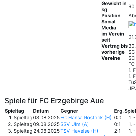
Gewicht in
90
kg
Position
Ab
Social
Media
im Verein
01.
seit
Vertrag bis
30.
vorherige
SC
Vereine
SC 
FC
1. 
1. 
Tu
JF
Spiele für FC Erzgebirge Aue
Spieltag
Datum
Gegner
Erg.
Spiel
1. Spieltag
03.08.2025
FC Hansa Rostock (H)
0:0
1. 
2. Spieltag
09.08.2025
SSV Ulm (A)
0:1
1. 
3. Spieltag
24.08.2025
TSV Havelse (H)
2:1
1. 