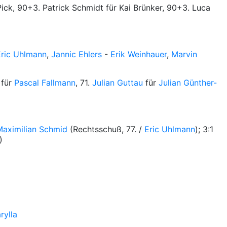
n Pick, 90+3. Patrick Schmidt für Kai Brünker, 90+3. Luca
Eric Uhlmann
,
Jannic Ehlers
-
Erik Weinhauer
,
Marvin
für
Pascal Fallmann
, 71.
Julian Guttau
für
Julian Günther-
Maximilian Schmid
(Rechtsschuß, 77. /
Eric Uhlmann
); 3:1
)
rylla