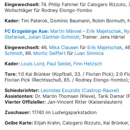
Eingewechselt:
74. Philip Fahrner für Calogero Rizzuto, 
Wollschläger für Rodney Elongo-Yombo
Kader:
Tim Paterok, Dominic Baumann, Robin Bormuth, N
FC Erzgebirge Aue:
Martin Männel
-
Erik Majetschak
,
Ry
Stefaniak
,
Julian Günther-Schmidt
; Trainer: Jens Härtel
Eingewechselt:
46.
Mika Clausen
für
Erik Majetschak
, 4
Schmidt
, 86.
Moritz Seiffert
für
Luan Simnica
Kader:
Louis Lord
,
Paul Seidel
,
Finn Hetzsch
Tore:
1:0 Kai Brünker (Kopfball, 33. / Florian Pick); 2:0
Florian Pick (Rechtsschuß, 85. / Rodney Elongo-Yombo);
Schiedsrichter:
Leonidas Exuzidis (Castrop-Rauxel)
Assistenten:
Dr. Martin Thomsen (Kleve), Tarik Damar (
Vierter Offizieller:
Jan-Vincent Ritter (Kaiserslautern)
Zuschauer:
11740 im Ludwigsparkstadion
Gelbe Karte:
Elijah Krahn, Calogero Rizzuto, Kai Brünker,