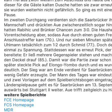
dieser für die Gäste kalten Dusche hatten sie zwar erneut
sie wurden weiterhin nicht gefährlich. So ging es mit ein
Pause.
Im zweiten Durchgang verdienten sich die Saarbrücker ih
Mannschaft und drückten Aue zwischenzeitlich sogar hinte
hatten Rabihic und Brünker Chancen zum 3:0. Die Haushe
Vorentscheidung aber, sodass Aue durch einen guten Fre
Anschlusstreffer kam (70.). Und nur sieben Minuten späte
Uhlmann tatsächlich zum 1:2 durch Schmid (77.). Doch de
einmal zu Spannung. Stattdessen war es erneut Pick, de
bereitete: Er ließ mehrere Gegenspieler stehen und mach
den Deckel drauf (85.). Damit war die Partie zwar schon 
später steckte Pick auf Elongo-Yombo durch und es wur
deutlich. Der Sieg war am Ende verdient für Saarbrücken
wenig Gefahr erzeugte. Der Mann des Tages war eindeuti
und zwei Vorlagen auf dem Spielberichtsbogen eingetrag
Länderspielpause geht es für Saarbrücken am 13. Septe
auswärts bei Stuttgart II weiter. Aue trifft zeitgleich zu H
weitere Spielberichte
FCE Homepage
FCS Homepage
MDR