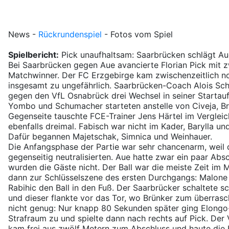
News
-
Rückrundenspiel
-
Fotos vom Spiel
Spielbericht:
Pick unaufhaltsam: Saarbrücken schlägt Au
Bei Saarbrücken gegen Aue avancierte Florian Pick mit 
Matchwinner. Der FC Erzgebirge kam zwischenzeitlich no
insgesamt zu ungefährlich. Saarbrücken-Coach Alois Sc
gegen den VfL Osnabrück drei Wechsel in seiner Startaufs
Yombo und Schumacher starteten anstelle von Civeja, Br
Gegenseite tauschte FCE-Trainer Jens Härtel im Verglei
ebenfalls dreimal. Fabisch war nicht im Kader, Barylla un
Dafür begannen Majetschak, Simnica und Weinhauer.
Die Anfangsphase der Partie war sehr chancenarm, weil 
gegenseitig neutralisierten. Aue hatte zwar ein paar Abs
wurden die Gäste nicht. Der Ball war die meiste Zeit im M
dann zur Schlüsselszene des ersten Durchgangs: Malone 
Rabihic den Ball in den Fuß. Der Saarbrücker schaltete sc
und dieser flankte vor das Tor, wo Brünker zum überrasc
nicht genug: Nur knapp 80 Sekunden später ging Elongo
Strafraum zu und spielte dann nach rechts auf Pick. Der
kam frei aus zwölf Metern zum Abschluss und haute die K