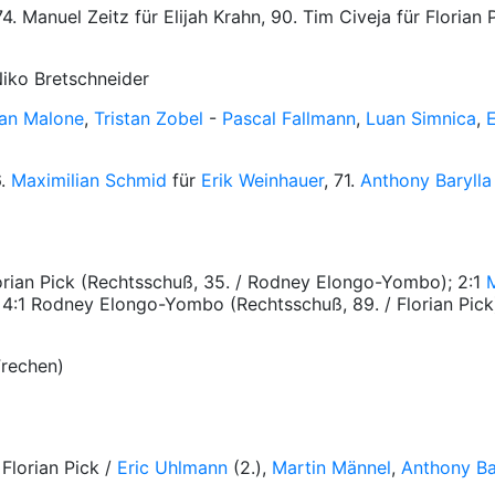
74. Manuel Zeitz für Elijah Krahn, 90. Tim Civeja für Floria
iko Bretschneider
an Malone
,
Tristan Zobel
-
Pascal Fallmann
,
Luan Simnica
,
6.
Maximilian Schmid
für
Erik Weinhauer
, 71.
Anthony Barylla
 Florian Pick (Rechtsschuß, 35. / Rodney Elongo-Yombo); 2:1
 4:1 Rodney Elongo-Yombo (Rechtsschuß, 89. / Florian Pick
Frechen)
 Florian Pick /
Eric Uhlmann
(2.),
Martin Männel
,
Anthony Ba