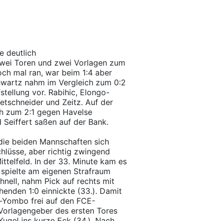
e deutlich
zwei Toren und zwei Vorlagen zum
ch mal ran, war beim 1:4 aber
hwartz nahm im Vergleich zum 0:2
tellung vor. Rabihic, Elongo-
etschneider und Zeitz. Auf der
ch zum 2:1 gegen Havelse
d Seiffert saßen auf der Bank.
die beiden Mannschaften sich
chlüsse, aber richtig zwingend
ittelfeld. In der 33. Minute kam es
spielte am eigenen Strafraum
hnell, nahm Pick auf rechts mit
henden 1:0 einnickte (33.). Damit
-Yombo frei auf den FCE-
 Vorlagengeber des ersten Tores
ugel ins kurze Eck (34.). Nach