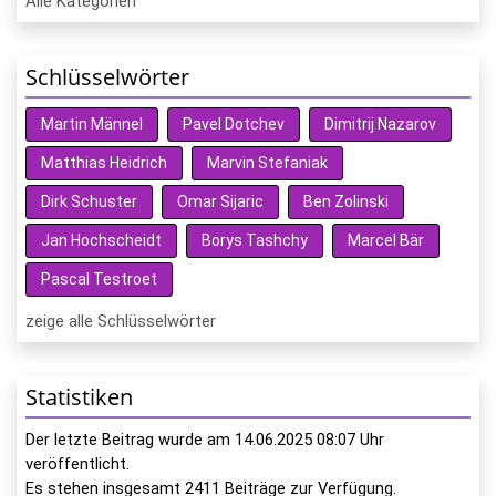
Alle Kategorien
Schlüsselwörter
Martin Männel
Pavel Dotchev
Dimitrij Nazarov
Matthias Heidrich
Marvin Stefaniak
Dirk Schuster
Omar Sijaric
Ben Zolinski
Jan Hochscheidt
Borys Tashchy
Marcel Bär
Pascal Testroet
zeige alle Schlüsselwörter
Statistiken
Der letzte Beitrag wurde am
14.06.2025 08:07
Uhr
veröffentlicht.
Es stehen insgesamt
2411
Beiträge zur Verfügung.