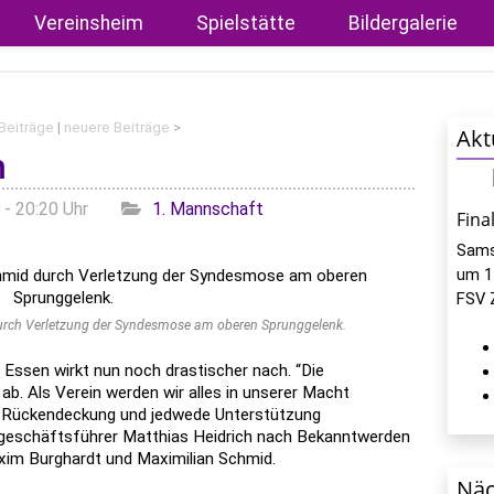
Vereinsheim
Spielstätte
Bildergalerie
 Beiträge
|
neuere Beiträge
>
Akt
h
Kategorien
 - 20:20 Uhr
1. Mannschaft
Fina
Sams
um 1
FSV 
urch Verletzung der Syndesmose am oberen Sprunggelenk.
 Essen wirkt nun noch drastischer nach. “Die
ab. Als Verein werden wir alles in unserer Macht
e Rückendeckung und jedwede Unterstützung
tgeschäftsführer Matthias Heidrich nach Bekanntwerden
im Burghardt und Maximilian Schmid.
Näc