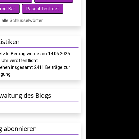
rcel Bär
Pascal Testroet
 alle Schlüsselwörter
tistiken
letzte Beitrag wurde am
14.06.2025
7
Uhr veröffentlicht.
tehen insgesamt
2411
Beiträge zur
ügung.
waltung des Blogs
n
g abonnieren