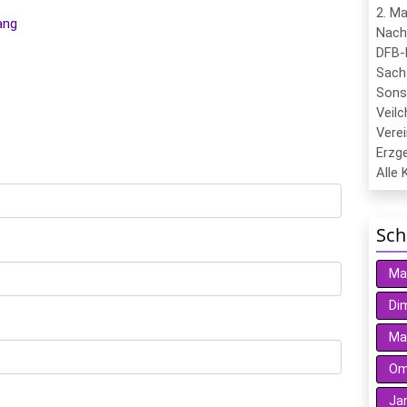
2. M
ang
Nach
DFB-
Sach
Sons
Veil
Verei
Erzge
Alle 
Sch
Ma
Dim
Ma
Oma
Ja