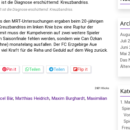
 ist die Diagnose erschütternd: Kreuzbandriss.
us den MRT-Untersuchungen ergaben beim 20-jährigen
Arc
euzbandriss im linken Knie bzw. eine Ruptur der
it muss der Kumpelverein auf zwei weitere Spieler
Augu
en Saisonfinale fehlen werden, sondern wie Can Özkan
Juli 
ehne) monatelang ausfallen. Der FC Erzgebirge Aue
Juni 
, viel Kraft für die Reha und Geduld auf dem Weg zurück.
Mai 2
Das N
Ältere
Pin it
Teilen
Teilen
Flip it
2601 Klicks
Kat
cel Bär
,
Matthias Heidrich
,
Maxim Burghardt
,
Maximilian
1. M
Spie
Vor
Spi
Freu