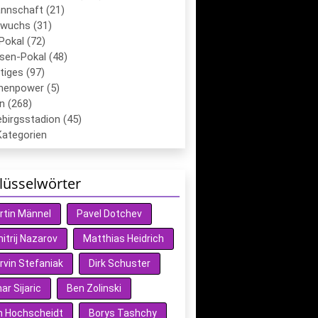
annschaft (21)
wuchs (31)
Pokal (72)
sen-Pokal (48)
tiges (97)
chenpower (5)
n (268)
birgsstadion (45)
Kategorien
lüsselwörter
rtin Männel
Pavel Dotchev
itrij Nazarov
Matthias Heidrich
rvin Stefaniak
Dirk Schuster
r Sijaric
Ben Zolinski
n Hochscheidt
Borys Tashchy