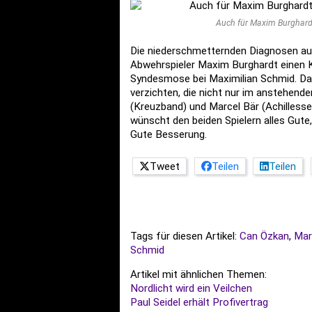
Auch für Maxim Burghardt
Die niederschmetternden Diagnosen a
Abwehrspieler Maxim Burghardt einen Kr
Syndesmose bei Maximilian Schmid. Dam
verzichten, die nicht nur im anstehend
(Kreuzband) und Marcel Bär (Achilless
wünscht den beiden Spielern alles Gute
Gute Besserung.
Tweet
Teilen
Teilen
Tags für diesen Artikel:
Can Özkan
,
Mar
Schmid
Artikel mit ähnlichen Themen:
Nordlicht wird ein Veilchen
Paul Seidel erhält Profivertrag