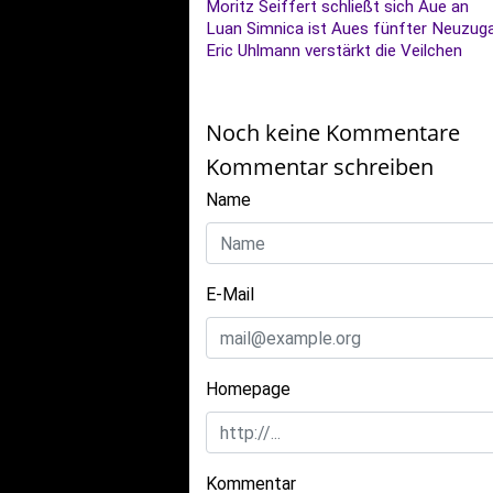
Moritz Seiffert schließt sich Aue an
Luan Simnica ist Aues fünfter Neuzug
Eric Uhlmann verstärkt die Veilchen
Noch keine Kommentare
Kommentar schreiben
Name
E-Mail
Homepage
Kommentar