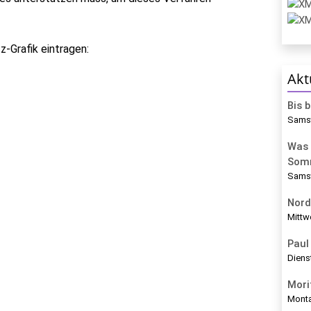
-Grafik eintragen:
Akt
Bis 
Samst
Was 
Som
Samst
Nord
Mittw
Paul 
Diens
Mori
Monta