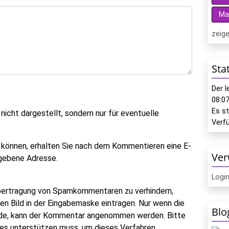
Ma
zeige
Sta
Der 
08:0
Es s
icht dargestellt, sondern nur für eventuelle
Verf
 können, erhalten Sie nach dem Kommentieren eine E-
Ver
gegebene Adresse.
Logi
bertragung von Spamkommentaren zu verhindern,
ten Bild in der Eingabemaske eintragen. Nur wenn die
Blo
rde, kann der Kommentar angenommen werden. Bitte
ies unterstützen muss, um dieses Verfahren