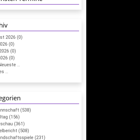
hiv
st 2026 (0)
2026 (0)
2026 (0)
026 (0)
eueste ...
s ...
egorien
annschaft (538)
ltag (156)
schau (361)
elbericht (508)
ndschaftsspiele (231)