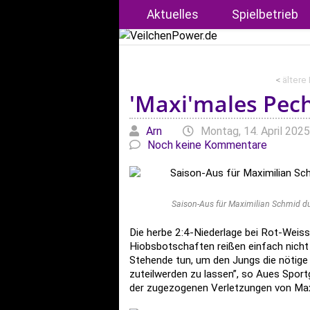
Aktuelles
Spielbetrieb
<
ältere
'Maxi'males Pec
Geschrieben von
am
Arn
Montag, 14. April 2025
Noch keine Kommentare
Saison-Aus für Maximilian Schmid d
Die herbe 2:4-Niederlage bei Rot-Weiss
Hiobsbotschaften reißen einfach nicht 
Stehende tun, um den Jungs die nötig
zuteilwerden zu lassen”, so Aues Spor
der zugezogenen Verletzungen von Max