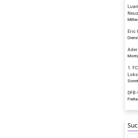
Luan
Neu
Mittw
Eric
Diens
Ader
Monta
1. FC
Loks
Sonnt
DFB-
Freita
Suc