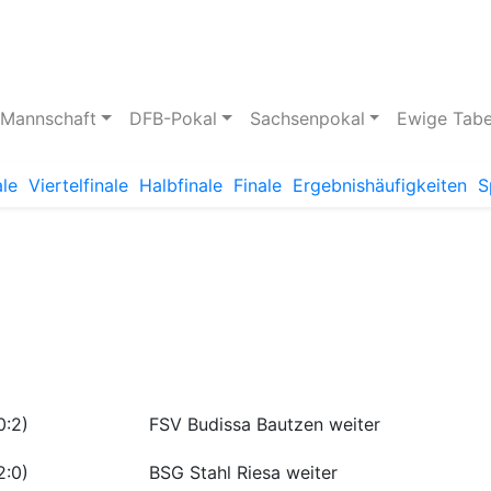
pielstätte
Bildergalerie
 Mannschaft
DFB-Pokal
Sachsenpokal
Ewige Tabe
ale
Viertelfinale
Halbfinale
Finale
Ergebnishäufigkeiten
S
0:2)
FSV Budissa Bautzen weiter
2:0)
BSG Stahl Riesa weiter