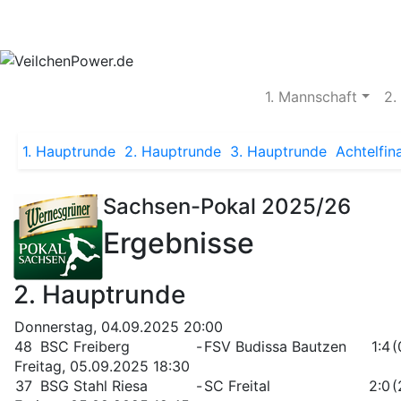
Aktuelles
Spielbetrieb
Vereinsheim
S
1. Mannschaft
2.
1. Hauptrunde
2. Hauptrunde
3. Hauptrunde
Achtelfin
Sachsen-Pokal 2025/26
Ergebnisse
2. Hauptrunde
Donnerstag, 04.09.2025 20:00
48
BSC Freiberg
-
FSV Budissa Bautzen
1:4
(
Freitag, 05.09.2025 18:30
37
BSG Stahl Riesa
-
SC Freital
2:0
(