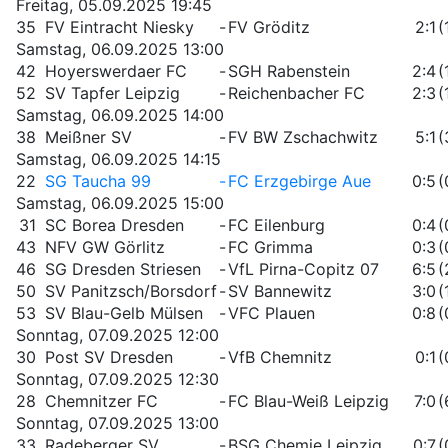
Freitag, 05.09.2025 19:45
35
FV Eintracht Niesky
-
FV Gröditz
2:1
(
Samstag, 06.09.2025 13:00
42
Hoyerswerdaer FC
-
SGH Rabenstein
2:4
(
52
SV Tapfer Leipzig
-
Reichenbacher FC
2:3
(
Samstag, 06.09.2025 14:00
38
Meißner SV
-
FV BW Zschachwitz
5:1
(
Samstag, 06.09.2025 14:15
22
SG Taucha 99
-
FC Erzgebirge Aue
0:5
(
Samstag, 06.09.2025 15:00
31
SC Borea Dresden
-
FC Eilenburg
0:4
(
43
NFV GW Görlitz
-
FC Grimma
0:3
(
46
SG Dresden Striesen
-
VfL Pirna-Copitz 07
6:5
(
50
SV Panitzsch/Borsdorf
-
SV Bannewitz
3:0
(
53
SV Blau-Gelb Mülsen
-
VFC Plauen
0:8
(
Sonntag, 07.09.2025 12:00
30
Post SV Dresden
-
VfB Chemnitz
0:1
(
Sonntag, 07.09.2025 12:30
28
Chemnitzer FC
-
FC Blau-Weiß Leipzig
7:0
(
Sonntag, 07.09.2025 13:00
33
Radeberger SV
-
BSG Chemie Leipzig
0:7
(