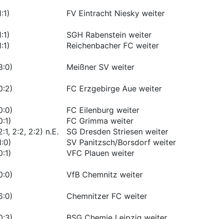
1:1)
FV Eintracht Niesky weiter
1:1)
SGH Rabenstein weiter
1:1)
Reichenbacher FC weiter
3:0)
Meißner SV weiter
0:2)
FC Erzgebirge Aue weiter
0:0)
FC Eilenburg weiter
0:1)
FC Grimma weiter
2:1, 2:2, 2:2) n.E.
SG Dresden Striesen weiter
1:0)
SV Panitzsch/Borsdorf weiter
0:1)
VFC Plauen weiter
0:0)
VfB Chemnitz weiter
6:0)
Chemnitzer FC weiter
0:3)
BSG Chemie Leipzig weiter