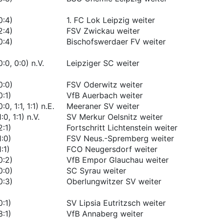
0:4)
1. FC Lok Leipzig weiter
2:4)
FSV Zwickau weiter
0:4)
Bischofswerdaer FV weiter
0:0, 0:0) n.V.
Leipziger SC weiter
0:0)
FSV Oderwitz weiter
0:1)
VfB Auerbach weiter
0:0, 1:1, 1:1) n.E.
Meeraner SV weiter
1:0, 1:1) n.V.
SV Merkur Oelsnitz weiter
2:1)
Fortschritt Lichtenstein weiter
1:0)
FSV Neus.-Spremberg weiter
1:1)
FCO Neugersdorf weiter
0:2)
VfB Empor Glauchau weiter
0:0)
SC Syrau weiter
0:3)
Oberlungwitzer SV weiter
0:1)
SV Lipsia Eutritzsch weiter
3:1)
VfB Annaberg weiter