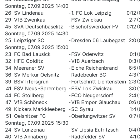
Sonntag, 07.09.2025 14:00
26
SV Lindenau
-
1. FC Lok Leipzig
0:12
(
29
VfB Zwenkau
-
FSV Zwickau
2:7
(
45
SVA Deutschbaselitz
-
Bischofswerdaer FV
0:12
(
Sonntag, 07.09.2025 14:30
25
Leipziger SC
-
Dresden 06 Laubegast
2:0
(
Sonntag, 07.09.2025 15:00
23
FC Bad Lausick
-
FSV Oderwitz
0:1
(
32
HFC Colditz
-
VfB Auerbach
0:3
(
34
Meeraner SV
-
Eiche Reichenbrand
6:5
(
36
SV Merkur Oelsnitz
-
Radebeuler BC
4:3
(
39
BSV Irfersgrün
-
Fortschritt Lichtenstein
2:3
(
41
FSV Neus.-Spremberg
-
ESV Lok Zwickau
3:0
(
44
FC Stollberg
-
FCO Neugersdorf
2:4
(
47
VfB Schöneck
-
VfB Empor Glauchau
0:6
(
49
Kickers Markkleeberg
-
SC Syrau
1:4
(
51
Oelsnitzer FC
-
Oberlungwitzer SV
0:7
(
Sonntag, 07.09.2025 15:30
24
SV Lunzenau
-
SV Lipsia Eutritzsch
0:4
(
40
VfB Annaberg
-
Radefelder SV
4:1
(