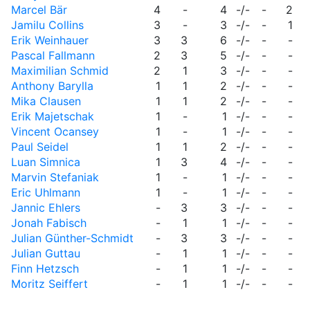
Marcel Bär
4
-
4
-/-
-
2
Jamilu Collins
3
-
3
-/-
-
1
Erik Weinhauer
3
3
6
-/-
-
-
Pascal Fallmann
2
3
5
-/-
-
-
Maximilian Schmid
2
1
3
-/-
-
-
Anthony Barylla
1
1
2
-/-
-
-
Mika Clausen
1
1
2
-/-
-
-
Erik Majetschak
1
-
1
-/-
-
-
Vincent Ocansey
1
-
1
-/-
-
-
Paul Seidel
1
1
2
-/-
-
-
Luan Simnica
1
3
4
-/-
-
-
Marvin Stefaniak
1
-
1
-/-
-
-
Eric Uhlmann
1
-
1
-/-
-
-
Jannic Ehlers
-
3
3
-/-
-
-
Jonah Fabisch
-
1
1
-/-
-
-
Julian Günther-Schmidt
-
3
3
-/-
-
-
Julian Guttau
-
1
1
-/-
-
-
Finn Hetzsch
-
1
1
-/-
-
-
Moritz Seiffert
-
1
1
-/-
-
-