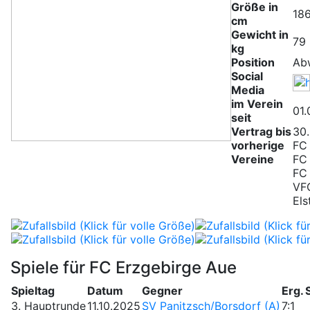
Größe in
18
cm
Gewicht in
79
kg
Position
Ab
Social
Media
im Verein
01.
seit
Vertrag bis
30
vorherige
FC
Vereine
FC
FC
VF
Els
Spiele für FC Erzgebirge Aue
Spieltag
Datum
Gegner
Erg.
3. Hauptrunde
11.10.2025
SV Panitzsch/Borsdorf (A)
7:1