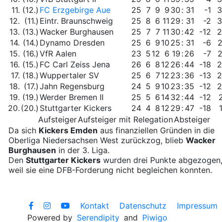
11.
(12.)
FC Erzgebirge Aue
25
7
9
9
30
:
31
-1
3
12.
(11.)
Eintr. Braunschweig
25
8
6
11
29
:
31
-2
3
13.
(13.)
Wacker Burghausen
25
7
7
11
30
:
42
-12
2
14.
(14.)
Dynamo Dresden
25
6
9
10
25
:
31
-6
15.
(16.)
VfR Aalen
23
5
12
6
19
:
26
-7
16.
(15.)
FC Carl Zeiss Jena
26
6
8
12
26
:
44
-18
2
17.
(18.)
Wuppertaler SV
25
6
7
12
23
:
36
-13
2
18.
(17.)
Jahn Regensburg
24
5
9
10
23
:
35
-12
2
19.
(19.)
Werder Bremen II
25
5
6
14
32
:
44
-12
20.
(20.)
Stuttgarter Kickers
24
4
8
12
29
:
47
-18
Aufsteiger
Aufsteiger mit Relegation
Absteiger
Da sich
Kickers Emden
aus finanziellen Gründen in die
Oberliga Niedersachsen West zurückzog, blieb
Wacker
Burghausen
in der 3. Liga.
Den
Stuttgarter Kickers
wurden drei Punkte abgezogen
weil sie eine DFB-Forderung nicht begleichen konnten.
Kontakt
Datenschutz
Impressum
Powered by
Serendipity
and
Piwigo