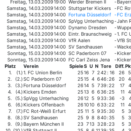
Freitag, 13.03.2009
19:00
Werder Bremen II
-
Bayer
Samstag, 14.03.2009
14:00
Stuttgarter Kickers
-
FC Ro
Samstag, 14.03.2009
14:00
Fortuna Düsseldorf
-
FC Er
Samstag, 14.03.2009
14:00
SpVgg Unterhaching
-
Jahn 
Samstag, 14.03.2009
14:00
Dynamo Dresden
-
Wuppe
Samstag, 14.03.2009
14:00
Eintr. Braunschweig
-
1. FC 
Samstag, 14.03.2009
14:00
VfR Aalen
-
VfB St
Samstag, 14.03.2009
14:00
SV Sandhausen
-
Wacke
Sonntag, 15.03.2009
14:00
SC Paderborn 07
-
Kicke
Sonntag, 15.03.2009
14:00
FC Carl Zeiss Jena
-
Kicke
Platz
Verein
Spiele
S
U
N
Tore
Diff.
Pk
1.
(1.)
1. FC Union Berlin
25
16
7
2
42
:
16
26
5
2.
(2.)
SC Paderborn 07
25
15
4
6
46
:
26
20
4
3.
(3.)
Fortuna Düsseldorf
26
14
5
7
39
:
22
17
4.
(4.)
Kickers Emden
25
13
6
6
36
:
25
11
4
5.
(5.)
SpVgg Unterhaching
26
12
5
9
33
:
36
-3
6.
(6.)
Kickers Offenbach
26
10
10
6
33
:
22
11
4
7.
(7.)
FC Rot-Weiß Erfurt
25
11
5
9
35
:
30
5
3
8.
(8.)
SV Sandhausen
25
9
8
8
40
:
35
5
3
9.
(9.)
Bayern München II
23
7
13
3
28
:
23
5
3
10.
(10.)
VfB Stuttgart II
25
8
6
11
39
:
35
4
3