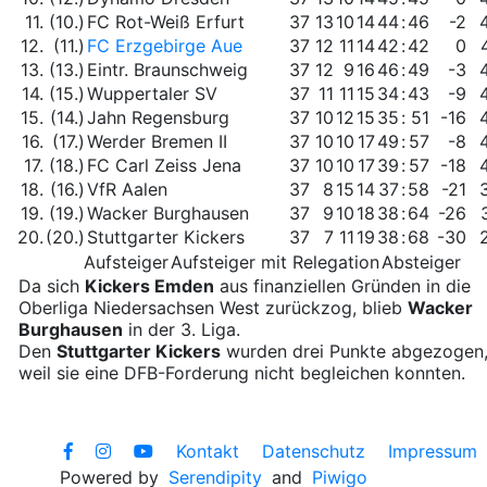
11.
(10.)
FC Rot-Weiß Erfurt
37
13
10
14
44
:
46
-2
12.
(11.)
FC Erzgebirge Aue
37
12
11
14
42
:
42
0
13.
(13.)
Eintr. Braunschweig
37
12
9
16
46
:
49
-3
14.
(15.)
Wuppertaler SV
37
11
11
15
34
:
43
-9
15.
(14.)
Jahn Regensburg
37
10
12
15
35
:
51
-16
16.
(17.)
Werder Bremen II
37
10
10
17
49
:
57
-8
17.
(18.)
FC Carl Zeiss Jena
37
10
10
17
39
:
57
-18
18.
(16.)
VfR Aalen
37
8
15
14
37
:
58
-21
19.
(19.)
Wacker Burghausen
37
9
10
18
38
:
64
-26
20.
(20.)
Stuttgarter Kickers
37
7
11
19
38
:
68
-30
Aufsteiger
Aufsteiger mit Relegation
Absteiger
Da sich
Kickers Emden
aus finanziellen Gründen in die
Oberliga Niedersachsen West zurückzog, blieb
Wacker
Burghausen
in der 3. Liga.
Den
Stuttgarter Kickers
wurden drei Punkte abgezogen
weil sie eine DFB-Forderung nicht begleichen konnten.
Kontakt
Datenschutz
Impressum
Powered by
Serendipity
and
Piwigo