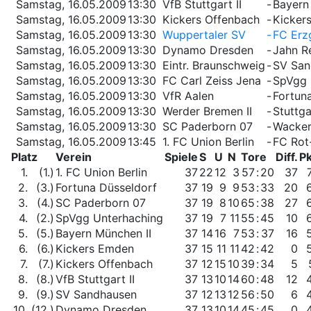
Samstag, 16.05.2009
13:30
VfB Stuttgart II
-
Bayern
Samstag, 16.05.2009
13:30
Kickers Offenbach
-
Kicker
Samstag, 16.05.2009
13:30
Wuppertaler SV
-
FC Erz
Samstag, 16.05.2009
13:30
Dynamo Dresden
-
Jahn R
Samstag, 16.05.2009
13:30
Eintr. Braunschweig
-
SV San
Samstag, 16.05.2009
13:30
FC Carl Zeiss Jena
-
SpVgg 
Samstag, 16.05.2009
13:30
VfR Aalen
-
Fortun
Samstag, 16.05.2009
13:30
Werder Bremen II
-
Stuttga
Samstag, 16.05.2009
13:30
SC Paderborn 07
-
Wacker
Samstag, 16.05.2009
13:45
1. FC Union Berlin
-
FC Rot
Platz
Verein
Spiele
S
U
N
Tore
Diff.
Pk
1.
(1.)
1. FC Union Berlin
37
22
12
3
57
:
20
37
2.
(3.)
Fortuna Düsseldorf
37
19
9
9
53
:
33
20
3.
(4.)
SC Paderborn 07
37
19
8
10
65
:
38
27
4.
(2.)
SpVgg Unterhaching
37
19
7
11
55
:
45
10
5.
(5.)
Bayern München II
37
14
16
7
53
:
37
16
6.
(6.)
Kickers Emden
37
15
11
11
42
:
42
0
7.
(7.)
Kickers Offenbach
37
12
15
10
39
:
34
5
8.
(8.)
VfB Stuttgart II
37
13
10
14
60
:
48
12
9.
(9.)
SV Sandhausen
37
12
13
12
56
:
50
6
10.
(12.)
Dynamo Dresden
37
13
10
14
45
:
45
0