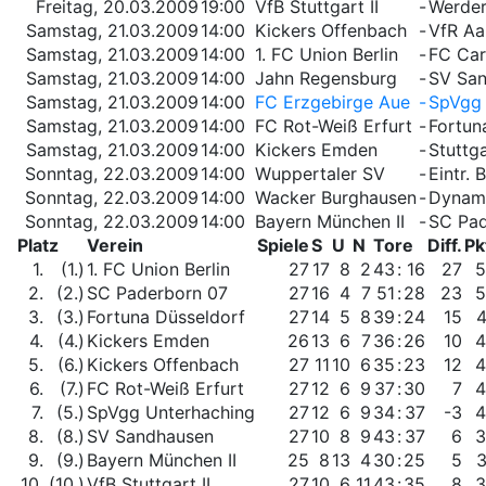
Freitag, 20.03.2009
19:00
VfB Stuttgart II
-
Werder
Samstag, 21.03.2009
14:00
Kickers Offenbach
-
VfR Aa
Samstag, 21.03.2009
14:00
1. FC Union Berlin
-
FC Car
Samstag, 21.03.2009
14:00
Jahn Regensburg
-
SV Sa
Samstag, 21.03.2009
14:00
FC Erzgebirge Aue
-
SpVgg 
Samstag, 21.03.2009
14:00
FC Rot-Weiß Erfurt
-
Fortun
Samstag, 21.03.2009
14:00
Kickers Emden
-
Stuttg
Sonntag, 22.03.2009
14:00
Wuppertaler SV
-
Eintr.
Sonntag, 22.03.2009
14:00
Wacker Burghausen
-
Dynam
Sonntag, 22.03.2009
14:00
Bayern München II
-
SC Pad
Platz
Verein
Spiele
S
U
N
Tore
Diff.
Pk
1.
(1.)
1. FC Union Berlin
27
17
8
2
43
:
16
27
5
2.
(2.)
SC Paderborn 07
27
16
4
7
51
:
28
23
5
3.
(3.)
Fortuna Düsseldorf
27
14
5
8
39
:
24
15
4.
(4.)
Kickers Emden
26
13
6
7
36
:
26
10
4
5.
(6.)
Kickers Offenbach
27
11
10
6
35
:
23
12
4
6.
(7.)
FC Rot-Weiß Erfurt
27
12
6
9
37
:
30
7
4
7.
(5.)
SpVgg Unterhaching
27
12
6
9
34
:
37
-3
4
8.
(8.)
SV Sandhausen
27
10
8
9
43
:
37
6
3
9.
(9.)
Bayern München II
25
8
13
4
30
:
25
5
10.
(10.)
VfB Stuttgart II
27
10
6
11
43
:
35
8
3