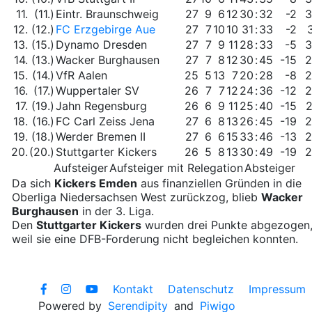
11.
(11.)
Eintr. Braunschweig
27
9
6
12
30
:
32
-2
3
12.
(12.)
FC Erzgebirge Aue
27
7
10
10
31
:
33
-2
13.
(15.)
Dynamo Dresden
27
7
9
11
28
:
33
-5
3
14.
(13.)
Wacker Burghausen
27
7
8
12
30
:
45
-15
2
15.
(14.)
VfR Aalen
25
5
13
7
20
:
28
-8
2
16.
(17.)
Wuppertaler SV
26
7
7
12
24
:
36
-12
2
17.
(19.)
Jahn Regensburg
26
6
9
11
25
:
40
-15
18.
(16.)
FC Carl Zeiss Jena
27
6
8
13
26
:
45
-19
2
19.
(18.)
Werder Bremen II
27
6
6
15
33
:
46
-13
2
20.
(20.)
Stuttgarter Kickers
26
5
8
13
30
:
49
-19
2
Aufsteiger
Aufsteiger mit Relegation
Absteiger
Da sich
Kickers Emden
aus finanziellen Gründen in die
Oberliga Niedersachsen West zurückzog, blieb
Wacker
Burghausen
in der 3. Liga.
Den
Stuttgarter Kickers
wurden drei Punkte abgezogen
weil sie eine DFB-Forderung nicht begleichen konnten.
Kontakt
Datenschutz
Impressum
Powered by
Serendipity
and
Piwigo