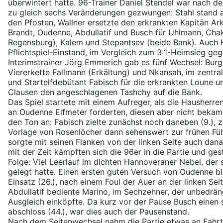
überwintert hatte. 96-Trainer Daniel Stendel war nach d
zu gleich sechs Veränderungen gezwungen: Stahl stand 
den Pfosten, Wallner ersetzte den erkrankten Kapitän A
Brandt, Oudenne, Abdullatif und Busch für Uhlmann, Chak
Regensburg), Kalem und Stepantsev (beide Bank). Auch H
Pflichtspiel-Einstand, im Vergleich zum 3:1-Heimsieg g
Interimstrainer Jörg Emmerich gab es fünf Wechsel: Burgh
Viererkette Fallmann (Erkältung) und Nkansah, im zentral
und Startelfdebütant Fabisch für die erkrankten Loune 
Clausen den angeschlagenen Tashchy auf die Bank.
Das Spiel startete mit einem Aufreger, als die Hausherr
an Oudenne Elfmeter forderten, diesen aber nicht bekam
den Ton an: Fabisch zielte zunächst noch daneben (9.), 
Vorlage von Rosenlöcher dann sehenswert zur frühen Fü
sorgte mit seinen Flanken von der linken Seite auch dan
mit der Zeit kämpften sich die 96er in die Partie und ges
Folge: Viel Leerlauf im dichten Hannoveraner Nebel, der 
gelegt hatte. Einen ersten guten Versuch von Oudenne b
Einsatz (26.), nach einem Foul der Auer an der linken Sei
Abdullatif bediente Marino, im Sechzehner, der unbedrän
Ausgleich einköpfte. Da kurz vor der Pause Busch einen 
abschloss (44.), war dies auch der Pausenstand.
Nach dem Seitenwechsel nahm die Partie etwas an Fahrt 