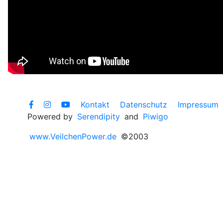
Kontakt
Datenschutz
Impressum
Powered by
Serendipity
and
Piwigo
www.VeilchenPower.de
©2003