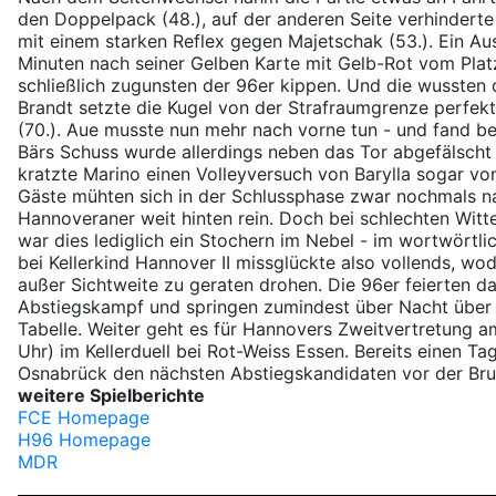
den Doppelpack (48.), auf der anderen Seite verhinderte
mit einem starken Reflex gegen Majetschak (53.). Ein Au
Minuten nach seiner Gelben Karte mit Gelb-Rot vom Platz 
schließlich zugunsten der 96er kippen. Und die wussten 
Brandt setzte die Kugel von der Strafraumgrenze perfekt
(70.). Aue musste nun mehr nach vorne tun - und fand b
Bärs Schuss wurde allerdings neben das Tor abgefälscht 
kratzte Marino einen Volleyversuch von Barylla sogar von 
Gäste mühten sich in der Schlussphase zwar nochmals n
Hannoveraner weit hinten rein. Doch bei schlechten Witt
war dies lediglich ein Stochern im Nebel - im wortwörtl
bei Kellerkind Hannover II missglückte also vollends, wo
außer Sichtweite zu geraten drohen. Die 96er feierten 
Abstiegskampf und springen zumindest über Nacht über d
Tabelle. Weiter geht es für Hannovers Zweitvertretung
Uhr) im Kellerduell bei Rot-Weiss Essen. Bereits einen Ta
Osnabrück den nächsten Abstiegskandidaten vor der Brus
weitere Spielberichte
FCE Homepage
H96 Homepage
MDR