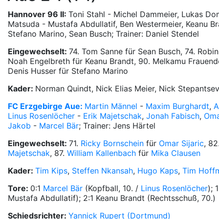
Hannover 96 II:
Toni Stahl - Michel Dammeier, Lukas Do
Matsuda - Mustafa Abdullatif, Ben Westermeier, Keanu B
Stefano Marino, Sean Busch; Trainer: Daniel Stendel
Eingewechselt:
74. Tom Sanne für Sean Busch, 74. Robin 
Noah Engelbreth für Keanu Brandt, 90. Melkamu Frauendo
Denis Husser für Stefano Marino
Kader:
Norman Quindt, Nick Elias Meier, Nick Stepantsev
FC Erzgebirge Aue:
Martin Männel
-
Maxim Burghardt
,
A
Linus Rosenlöcher
-
Erik Majetschak
,
Jonah Fabisch
,
Omar
Jakob
-
Marcel Bär
; Trainer: Jens Härtel
Eingewechselt:
71.
Ricky Bornschein
für
Omar Sijaric
, 82
Majetschak
, 87.
William Kallenbach
für
Mika Clausen
Kader:
Tim Kips
,
Steffen Nkansah
,
Hugo Kaps
,
Tim Hoff
Tore:
0:1
Marcel Bär
(Kopfball, 10. /
Linus Rosenlöcher
); 
Mustafa Abdullatif); 2:1 Keanu Brandt (Rechtsschuß, 70.)
Schiedsrichter:
Yannick Rupert (Dortmund)