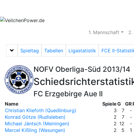
Aktuelles
Spielbetrieb
Vereinsheim
S
1. Mannschaft
2.
Spieltag
Tabellen
Ligastatistik
FCE II-Statisti
Menü auf-/zuklappen
NOFV Oberliga-Süd 2013/14
Schiedsrichterstatisti
FC Erzgebirge Aue II
Name
Spiele
G
GR
Christian Kliefoth (Quedlinburg)
3
7
-
Konrad Götze (Rudisleben)
2
7
-
Michael Jäntsch (Meiningen)
2
12
-
Marcel Kißling (Wasungen)
2
5
1