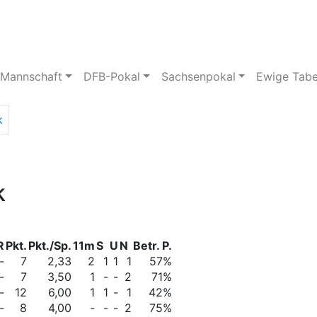
pielstätte
Bildergalerie
 Mannschaft
DFB-Pokal
Sachsenpokal
Ewige Tabe
k
k
R
Pkt.
Pkt./Sp.
11m
S
U
N
Betr. P.
-
7
2,33
2
1
1
1
57%
-
7
3,50
1
-
-
2
71%
-
12
6,00
1
1
-
1
42%
-
8
4,00
-
-
-
2
75%