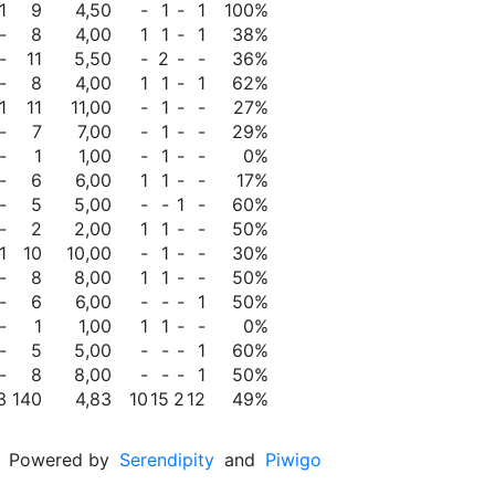
1
9
4,50
-
1
-
1
100%
-
8
4,00
1
1
-
1
38%
-
11
5,50
-
2
-
-
36%
-
8
4,00
1
1
-
1
62%
1
11
11,00
-
1
-
-
27%
-
7
7,00
-
1
-
-
29%
-
1
1,00
-
1
-
-
0%
-
6
6,00
1
1
-
-
17%
-
5
5,00
-
-
1
-
60%
-
2
2,00
1
1
-
-
50%
1
10
10,00
-
1
-
-
30%
-
8
8,00
1
1
-
-
50%
-
6
6,00
-
-
-
1
50%
-
1
1,00
1
1
-
-
0%
-
5
5,00
-
-
-
1
60%
-
8
8,00
-
-
-
1
50%
3
140
4,83
10
15
2
12
49%
Powered by
Serendipity
and
Piwigo