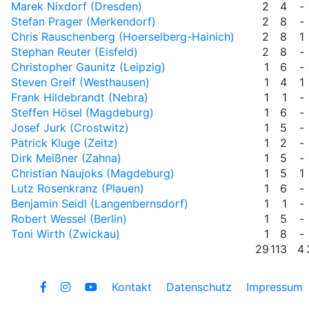
Marek Nixdorf (Dresden)
2
4
-
Stefan Prager (Merkendorf)
2
8
-
Chris Rauschenberg (Hoerselberg-Hainich)
2
8
1
Stephan Reuter (Eisfeld)
2
8
-
Christopher Gaunitz (Leipzig)
1
6
-
Steven Greif (Westhausen)
1
4
1
Frank Hildebrandt (Nebra)
1
1
-
Steffen Hösel (Magdeburg)
1
6
-
Josef Jurk (Crostwitz)
1
5
-
Patrick Kluge (Zeitz)
1
2
-
Dirk Meißner (Zahna)
1
5
-
Christian Naujoks (Magdeburg)
1
5
1
Lutz Rosenkranz (Plauen)
1
6
-
Benjamin Seidl (Langenbernsdorf)
1
1
-
Robert Wessel (Berlin)
1
5
-
Toni Wirth (Zwickau)
1
8
-
29
113
4
Kontakt
Datenschutz
Impressum