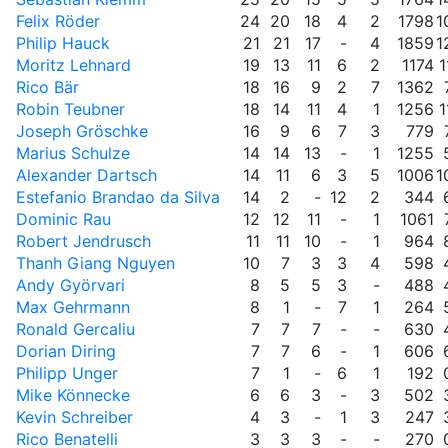
Felix Röder
24
20
18
4
2
1798
1
Philip Hauck
21
21
17
-
4
1859
1
Moritz Lehnard
19
13
11
6
2
1174
1
Rico Bär
18
16
9
2
7
1362
Robin Teubner
18
14
11
4
1
1256
1
Joseph Gröschke
16
9
6
7
3
779
Marius Schulze
14
14
13
-
1
1255
Alexander Dartsch
14
11
6
3
5
1006
1
Estefanio Brandao da Silva
14
2
-
12
2
344
Dominic Rau
12
12
11
-
1
1061
Robert Jendrusch
11
11
10
-
1
964
Thanh Giang Nguyen
10
7
3
3
4
598
Andy Györvari
8
5
5
3
-
488
Max Gehrmann
8
1
-
7
1
264
Ronald Gercaliu
7
7
7
-
-
630
Dorian Diring
7
7
6
-
1
606
Philipp Unger
7
1
-
6
1
192
Mike Könnecke
6
6
3
-
3
502
Kevin Schreiber
4
3
-
1
3
247
Rico Benatelli
3
3
3
-
-
270