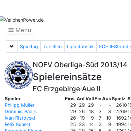
Menü
Spieltag
Tabellen
Ligastatistik
FCE II-Statisti
Menü auf-/zuklappen
NOFV Oberliga-Süd 2013/14
Spielereinsätze
FC Erzgebirge Aue II
Spieler
Eins.
Anf
Voll
Ein
Aus
Spielz.
S
Philipp Müller
29
29
29
-
-
2610
1
Dominic Baars
29
26
18
3
8
2269
1
Ivan Ristovski
26
19
9
7
10
1692
1
Felix Kunert
25
23
14
2
9
1994
1
Sebastian Klemm
25
20
15
5
5
1764
1