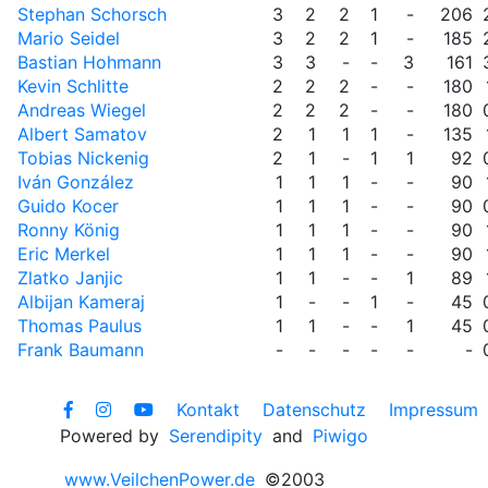
Stephan Schorsch
3
2
2
1
-
206
Mario Seidel
3
2
2
1
-
185
Bastian Hohmann
3
3
-
-
3
161
Kevin Schlitte
2
2
2
-
-
180
Andreas Wiegel
2
2
2
-
-
180
Albert Samatov
2
1
1
1
-
135
Tobias Nickenig
2
1
-
1
1
92
Iván González
1
1
1
-
-
90
Guido Kocer
1
1
1
-
-
90
Ronny König
1
1
1
-
-
90
Eric Merkel
1
1
1
-
-
90
Zlatko Janjic
1
1
-
-
1
89
Albijan Kameraj
1
-
-
1
-
45
Thomas Paulus
1
1
-
-
1
45
Frank Baumann
-
-
-
-
-
-
Kontakt
Datenschutz
Impressum
Powered by
Serendipity
and
Piwigo
www.VeilchenPower.de
©2003