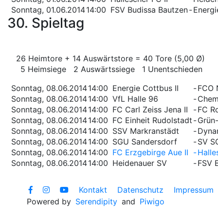
Sonntag, 01.06.2014
14:00
FSV Budissa Bautzen
-
Energi
30. Spieltag
26 Heimtore + 14 Auswärtstore = 40 Tore (5,00 Ø)
5 Heimsiege 2 Auswärtssiege 1 Unentschieden
Sonntag, 08.06.2014
14:00
Energie Cottbus II
-
FCO 
Sonntag, 08.06.2014
14:00
VfL Halle 96
-
Chemn
Sonntag, 08.06.2014
14:00
FC Carl Zeiss Jena II
-
FC Ro
Sonntag, 08.06.2014
14:00
FC Einheit Rudolstadt
-
Grün-
Sonntag, 08.06.2014
14:00
SSV Markranstädt
-
Dyna
Sonntag, 08.06.2014
14:00
SGU Sandersdorf
-
SV S
Sonntag, 08.06.2014
14:00
FC Erzgebirge Aue II
-
Halle
Sonntag, 08.06.2014
14:00
Heidenauer SV
-
FSV B
Kontakt
Datenschutz
Impressum
Powered by
Serendipity
and
Piwigo