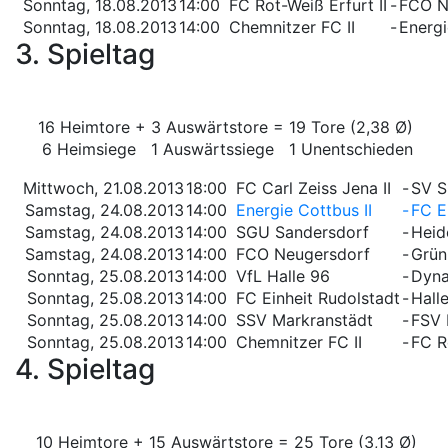
Sonntag, 18.08.2013
14:00
FC Rot-Weiß Erfurt II
-
FCO N
Sonntag, 18.08.2013
14:00
Chemnitzer FC II
-
Energi
3. Spieltag
16 Heimtore + 3 Auswärtstore = 19 Tore (2,38 Ø)
6 Heimsiege 1 Auswärtssiege 1 Unentschieden
Mittwoch, 21.08.2013
18:00
FC Carl Zeiss Jena II
-
SV 
Samstag, 24.08.2013
14:00
Energie Cottbus II
-
FC E
Samstag, 24.08.2013
14:00
SGU Sandersdorf
-
Heid
Samstag, 24.08.2013
14:00
FCO Neugersdorf
-
Grün
Sonntag, 25.08.2013
14:00
VfL Halle 96
-
Dyna
Sonntag, 25.08.2013
14:00
FC Einheit Rudolstadt
-
Halle
Sonntag, 25.08.2013
14:00
SSV Markranstädt
-
FSV 
Sonntag, 25.08.2013
14:00
Chemnitzer FC II
-
FC R
4. Spieltag
10 Heimtore + 15 Auswärtstore = 25 Tore (3,13 Ø)