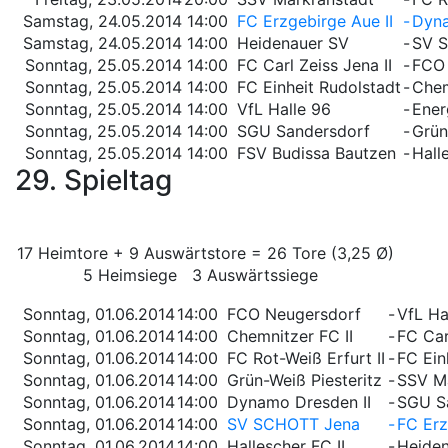
Samstag, 24.05.2014
14:00
FC Erzgebirge Aue II
-
Dyna
Samstag, 24.05.2014
14:00
Heidenauer SV
-
SV 
Sonntag, 25.05.2014
14:00
FC Carl Zeiss Jena II
-
FCO 
Sonntag, 25.05.2014
14:00
FC Einheit Rudolstadt
-
Chem
Sonntag, 25.05.2014
14:00
VfL Halle 96
-
Ener
Sonntag, 25.05.2014
14:00
SGU Sandersdorf
-
Grün
Sonntag, 25.05.2014
14:00
FSV Budissa Bautzen
-
Hall
29. Spieltag
17 Heimtore + 9 Auswärtstore = 26 Tore (3,25 Ø)
5 Heimsiege 3 Auswärtssiege
Sonntag, 01.06.2014
14:00
FCO Neugersdorf
-
VfL Ha
Sonntag, 01.06.2014
14:00
Chemnitzer FC II
-
FC Car
Sonntag, 01.06.2014
14:00
FC Rot-Weiß Erfurt II
-
FC Ein
Sonntag, 01.06.2014
14:00
Grün-Weiß Piesteritz
-
SSV M
Sonntag, 01.06.2014
14:00
Dynamo Dresden II
-
SGU S
Sonntag, 01.06.2014
14:00
SV SCHOTT Jena
-
FC Erz
Sonntag, 01.06.2014
14:00
Hallescher FC II
-
Heide