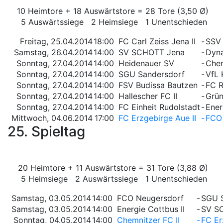
10 Heimtore + 18 Auswärtstore = 28 Tore (3,50 Ø)
5 Auswärtssiege 2 Heimsiege 1 Unentschieden
Freitag, 25.04.2014
18:00
FC Carl Zeiss Jena II
-
SSV 
Samstag, 26.04.2014
14:00
SV SCHOTT Jena
-
Dyna
Sonntag, 27.04.2014
14:00
Heidenauer SV
-
Chem
Sonntag, 27.04.2014
14:00
SGU Sandersdorf
-
VfL 
Sonntag, 27.04.2014
14:00
FSV Budissa Bautzen
-
FC R
Sonntag, 27.04.2014
14:00
Hallescher FC II
-
Grün
Sonntag, 27.04.2014
14:00
FC Einheit Rudolstadt
-
Ener
Mittwoch, 04.06.2014
17:00
FC Erzgebirge Aue II
-
FCO
25. Spieltag
20 Heimtore + 11 Auswärtstore = 31 Tore (3,88 Ø)
5 Heimsiege 2 Auswärtssiege 1 Unentschieden
Samstag, 03.05.2014
14:00
FCO Neugersdorf
-
SGU 
Samstag, 03.05.2014
14:00
Energie Cottbus II
-
SV S
Sonntag, 04.05.2014
14:00
Chemnitzer FC II
-
FC Er