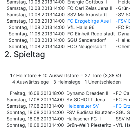
Samstag, 10.08.2013
14:00
Energie Cottbus II
-
Heid
Samstag, 10.08.2013
14:00
FC Carl Zeiss Jena II
-
Grün-
Samstag, 10.08.2013
14:00
SSV Markranstädt
-
SV S
Samstag, 10.08.2013
14:00
FC Erzgebirge Aue II
-
FSV 
Sonntag, 11.08.2013
14:00
VfL Halle 96
-
FC Ro
Sonntag, 11.08.2013
14:00
FC Einheit Rudolstadt
-
Dyna
Sonntag, 11.08.2013
14:00
SGU Sandersdorf
-
Halle
Sonntag, 11.08.2013
14:00
FCO Neugersdorf
-
Chemn
2. Spieltag
17 Heimtore + 10 Auswärtstore = 27 Tore (3,38 Ø)
4 Auswärtssiege 3 Heimsiege 1 Unentschieden
Freitag, 16.08.2013
18:00
Dynamo Dresden II
-
FC Car
Samstag, 17.08.2013
14:00
SV SCHOTT Jena
-
FC Ein
Samstag, 17.08.2013
14:00
Heidenauer SV
-
FC Erz
Sonntag, 18.08.2013
14:00
FSV Budissa Bautzen
-
SGU S
Sonntag, 18.08.2013
14:00
Hallescher FC II
-
SSV M
Sonntag, 18.08.2013
14:00
Grün-Weiß Piesteritz
-
VfL Ha