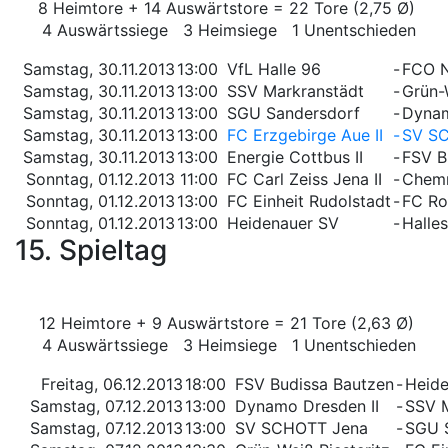
8 Heimtore + 14 Auswärtstore = 22 Tore (2,75 Ø)
4 Auswärtssiege 3 Heimsiege 1 Unentschieden
Samstag, 30.11.2013
13:00
VfL Halle 96
-
FCO N
Samstag, 30.11.2013
13:00
SSV Markranstädt
-
Grün-
Samstag, 30.11.2013
13:00
SGU Sandersdorf
-
Dynam
Samstag, 30.11.2013
13:00
FC Erzgebirge Aue II
-
SV S
Samstag, 30.11.2013
13:00
Energie Cottbus II
-
FSV B
Sonntag, 01.12.2013
11:00
FC Carl Zeiss Jena II
-
Chemn
Sonntag, 01.12.2013
13:00
FC Einheit Rudolstadt
-
FC Rot
Sonntag, 01.12.2013
13:00
Heidenauer SV
-
Halles
15. Spieltag
12 Heimtore + 9 Auswärtstore = 21 Tore (2,63 Ø)
4 Auswärtssiege 3 Heimsiege 1 Unentschieden
Freitag, 06.12.2013
18:00
FSV Budissa Bautzen
-
Heid
Samstag, 07.12.2013
13:00
Dynamo Dresden II
-
SSV M
Samstag, 07.12.2013
13:00
SV SCHOTT Jena
-
SGU 