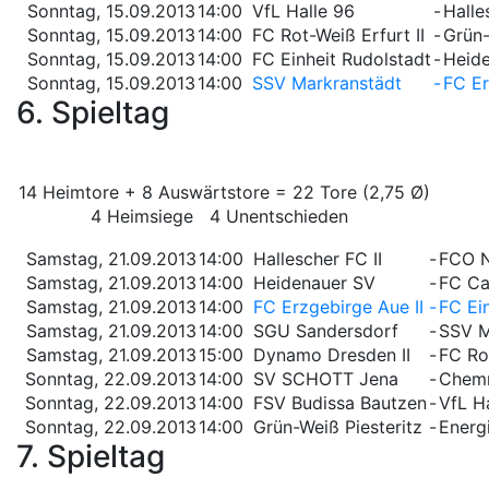
Sonntag, 15.09.2013
14:00
VfL Halle 96
-
Halle
Sonntag, 15.09.2013
14:00
FC Rot-Weiß Erfurt II
-
Grün-
Sonntag, 15.09.2013
14:00
FC Einheit Rudolstadt
-
Heid
Sonntag, 15.09.2013
14:00
SSV Markranstädt
-
FC Er
6. Spieltag
14 Heimtore + 8 Auswärtstore = 22 Tore (2,75 Ø)
4 Heimsiege 4 Unentschieden
Samstag, 21.09.2013
14:00
Hallescher FC II
-
FCO N
Samstag, 21.09.2013
14:00
Heidenauer SV
-
FC Car
Samstag, 21.09.2013
14:00
FC Erzgebirge Aue II
-
FC Ei
Samstag, 21.09.2013
14:00
SGU Sandersdorf
-
SSV M
Samstag, 21.09.2013
15:00
Dynamo Dresden II
-
FC Rot
Sonntag, 22.09.2013
14:00
SV SCHOTT Jena
-
Chemn
Sonntag, 22.09.2013
14:00
FSV Budissa Bautzen
-
VfL H
Sonntag, 22.09.2013
14:00
Grün-Weiß Piesteritz
-
Energi
7. Spieltag