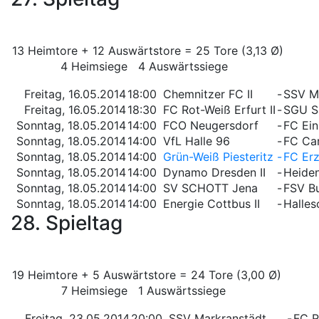
13 Heimtore + 12 Auswärtstore = 25 Tore (3,13 Ø)
4 Heimsiege 4 Auswärtssiege
Freitag, 16.05.2014
18:00
Chemnitzer FC II
-
SSV M
Freitag, 16.05.2014
18:30
FC Rot-Weiß Erfurt II
-
SGU S
Sonntag, 18.05.2014
14:00
FCO Neugersdorf
-
FC Ein
Sonntag, 18.05.2014
14:00
VfL Halle 96
-
FC Car
Sonntag, 18.05.2014
14:00
Grün-Weiß Piesteritz
-
FC Erz
Sonntag, 18.05.2014
14:00
Dynamo Dresden II
-
Heide
Sonntag, 18.05.2014
14:00
SV SCHOTT Jena
-
FSV B
Sonntag, 18.05.2014
14:00
Energie Cottbus II
-
Halles
28. Spieltag
19 Heimtore + 5 Auswärtstore = 24 Tore (3,00 Ø)
7 Heimsiege 1 Auswärtssiege
Freitag, 23.05.2014
20:00
SSV Markranstädt
-
FC R