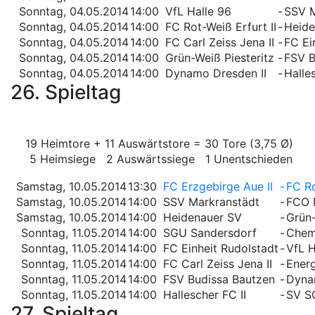
Sonntag, 04.05.2014
14:00
VfL Halle 96
-
SSV M
Sonntag, 04.05.2014
14:00
FC Rot-Weiß Erfurt II
-
Heide
Sonntag, 04.05.2014
14:00
FC Carl Zeiss Jena II
-
FC Ei
Sonntag, 04.05.2014
14:00
Grün-Weiß Piesteritz
-
FSV B
Sonntag, 04.05.2014
14:00
Dynamo Dresden II
-
Halle
26. Spieltag
19 Heimtore + 11 Auswärtstore = 30 Tore (3,75 Ø)
5 Heimsiege 2 Auswärtssiege 1 Unentschieden
Samstag, 10.05.2014
13:30
FC Erzgebirge Aue II
-
FC Ro
Samstag, 10.05.2014
14:00
SSV Markranstädt
-
FCO 
Samstag, 10.05.2014
14:00
Heidenauer SV
-
Grün-
Sonntag, 11.05.2014
14:00
SGU Sandersdorf
-
Chemn
Sonntag, 11.05.2014
14:00
FC Einheit Rudolstadt
-
VfL H
Sonntag, 11.05.2014
14:00
FC Carl Zeiss Jena II
-
Energ
Sonntag, 11.05.2014
14:00
FSV Budissa Bautzen
-
Dyna
Sonntag, 11.05.2014
14:00
Hallescher FC II
-
SV S
27. Spieltag