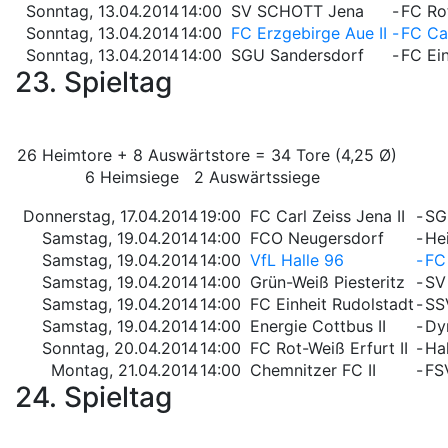
Sonntag, 13.04.2014
14:00
SV SCHOTT Jena
-
FC Rot
Sonntag, 13.04.2014
14:00
FC Erzgebirge Aue II
-
FC Car
Sonntag, 13.04.2014
14:00
SGU Sandersdorf
-
FC Ein
23. Spieltag
26 Heimtore + 8 Auswärtstore = 34 Tore (4,25 Ø)
6 Heimsiege 2 Auswärtssiege
Donnerstag, 17.04.2014
19:00
FC Carl Zeiss Jena II
-
SG
Samstag, 19.04.2014
14:00
FCO Neugersdorf
-
He
Samstag, 19.04.2014
14:00
VfL Halle 96
-
FC
Samstag, 19.04.2014
14:00
Grün-Weiß Piesteritz
-
SV
Samstag, 19.04.2014
14:00
FC Einheit Rudolstadt
-
SS
Samstag, 19.04.2014
14:00
Energie Cottbus II
-
Dy
Sonntag, 20.04.2014
14:00
FC Rot-Weiß Erfurt II
-
Hal
Montag, 21.04.2014
14:00
Chemnitzer FC II
-
FS
24. Spieltag