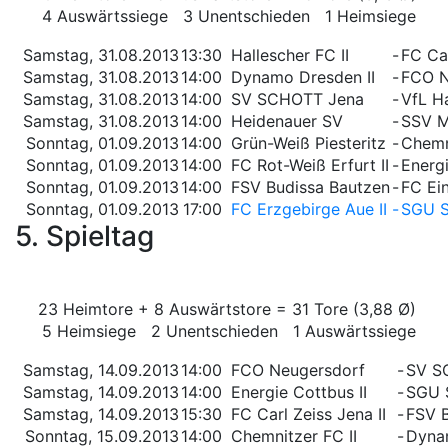
4 Auswärtssiege 3 Unentschieden 1 Heimsiege
Samstag, 31.08.2013
13:30
Hallescher FC II
-
FC Car
Samstag, 31.08.2013
14:00
Dynamo Dresden II
-
FCO N
Samstag, 31.08.2013
14:00
SV SCHOTT Jena
-
VfL Ha
Samstag, 31.08.2013
14:00
Heidenauer SV
-
SSV M
Sonntag, 01.09.2013
14:00
Grün-Weiß Piesteritz
-
Chemn
Sonntag, 01.09.2013
14:00
FC Rot-Weiß Erfurt II
-
Energi
Sonntag, 01.09.2013
14:00
FSV Budissa Bautzen
-
FC Ein
Sonntag, 01.09.2013
17:00
FC Erzgebirge Aue II
-
SGU S
5. Spieltag
23 Heimtore + 8 Auswärtstore = 31 Tore (3,88 Ø)
5 Heimsiege 2 Unentschieden 1 Auswärtssiege
Samstag, 14.09.2013
14:00
FCO Neugersdorf
-
SV S
Samstag, 14.09.2013
14:00
Energie Cottbus II
-
SGU 
Samstag, 14.09.2013
15:30
FC Carl Zeiss Jena II
-
FSV B
Sonntag, 15.09.2013
14:00
Chemnitzer FC II
-
Dyna