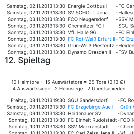
Samstag, 02.11.2013
13:30
Energie Cottbus II
-
FC Carl
Samstag, 02.11.2013
13:30
SV SCHOTT Jena
-
Hallesc
Sonntag, 03.11.2013
13:30
FCO Neugersdorf
-
SSV Ma
Sonntag, 03.11.2013
13:30
Chemnitzer FC II
-
SGU S
Sonntag, 03.11.2013
13:30
VfL Halle 96
-
FC Ein
Sonntag, 03.11.2013
13:30
FC Rot-Weiß Erfurt II
-
FC Erz
Sonntag, 03.11.2013
13:30
Grün-Weiß Piesteritz
-
Heiden
Sonntag, 03.11.2013
13:30
Dynamo Dresden II
-
FSV Bu
12. Spieltag
10 Heimtore + 15 Auswärtstore = 25 Tore (3,13 Ø)
4 Auswärtssiege 2 Heimsiege 2 Unentschieden
Freitag, 08.11.2013
19:30
SGU Sandersdorf
-
FC Rot
Samstag, 09.11.2013
13:30
FC Erzgebirge Aue II
-
Grün-
Samstag, 09.11.2013
13:30
Heidenauer SV
-
Dynam
Sonntag, 10.11.2013
13:30
FC Einheit Rudolstadt
-
FCO N
Sonntag, 10.11.2013
13:30
SSV Markranstädt
-
Chemn
Sonntag, 10.11.2013
13:30
FC Carl Zeiss Jena II
-
VfL H