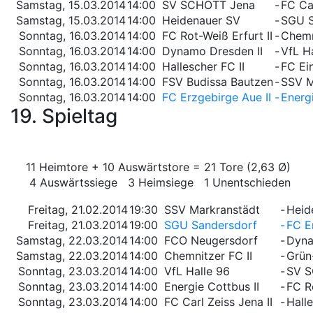
Samstag, 15.03.2014
14:00
SV SCHOTT Jena
-
FC Car
Samstag, 15.03.2014
14:00
Heidenauer SV
-
SGU S
Sonntag, 16.03.2014
14:00
FC Rot-Weiß Erfurt II
-
Chemn
Sonntag, 16.03.2014
14:00
Dynamo Dresden II
-
VfL H
Sonntag, 16.03.2014
14:00
Hallescher FC II
-
FC Ei
Sonntag, 16.03.2014
14:00
FSV Budissa Bautzen
-
SSV M
Sonntag, 16.03.2014
14:00
FC Erzgebirge Aue II
-
Energi
19. Spieltag
11 Heimtore + 10 Auswärtstore = 21 Tore (2,63 Ø)
4 Auswärtssiege 3 Heimsiege 1 Unentschieden
Freitag, 21.02.2014
19:30
SSV Markranstädt
-
Heid
Freitag, 21.03.2014
19:00
SGU Sandersdorf
-
FC E
Samstag, 22.03.2014
14:00
FCO Neugersdorf
-
Dyna
Samstag, 22.03.2014
14:00
Chemnitzer FC II
-
Grün
Sonntag, 23.03.2014
14:00
VfL Halle 96
-
SV S
Sonntag, 23.03.2014
14:00
Energie Cottbus II
-
FC Ro
Sonntag, 23.03.2014
14:00
FC Carl Zeiss Jena II
-
Halle