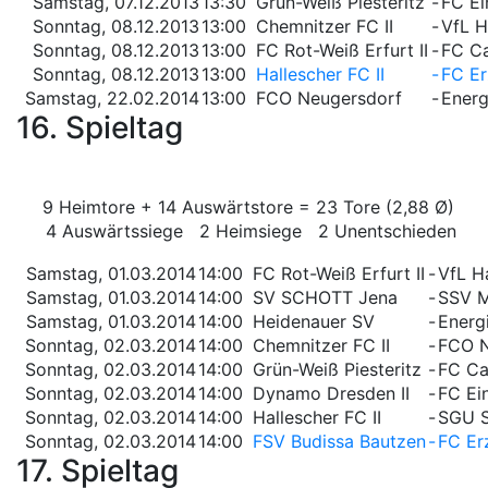
Samstag, 07.12.2013
13:30
Grün-Weiß Piesteritz
-
FC Ei
Sonntag, 08.12.2013
13:00
Chemnitzer FC II
-
VfL H
Sonntag, 08.12.2013
13:00
FC Rot-Weiß Erfurt II
-
FC Ca
Sonntag, 08.12.2013
13:00
Hallescher FC II
-
FC Er
Samstag, 22.02.2014
13:00
FCO Neugersdorf
-
Energ
16. Spieltag
9 Heimtore + 14 Auswärtstore = 23 Tore (2,88 Ø)
4 Auswärtssiege 2 Heimsiege 2 Unentschieden
Samstag, 01.03.2014
14:00
FC Rot-Weiß Erfurt II
-
VfL H
Samstag, 01.03.2014
14:00
SV SCHOTT Jena
-
SSV M
Samstag, 01.03.2014
14:00
Heidenauer SV
-
Energi
Sonntag, 02.03.2014
14:00
Chemnitzer FC II
-
FCO N
Sonntag, 02.03.2014
14:00
Grün-Weiß Piesteritz
-
FC Car
Sonntag, 02.03.2014
14:00
Dynamo Dresden II
-
FC Ei
Sonntag, 02.03.2014
14:00
Hallescher FC II
-
SGU S
Sonntag, 02.03.2014
14:00
FSV Budissa Bautzen
-
FC Er
17. Spieltag