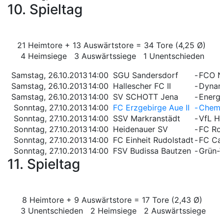
10. Spieltag
21 Heimtore + 13 Auswärtstore = 34 Tore (4,25 Ø)
4 Heimsiege 3 Auswärtssiege 1 Unentschieden
Samstag, 26.10.2013
14:00
SGU Sandersdorf
-
FCO 
Samstag, 26.10.2013
14:00
Hallescher FC II
-
Dynam
Samstag, 26.10.2013
14:00
SV SCHOTT Jena
-
Energ
Sonntag, 27.10.2013
14:00
FC Erzgebirge Aue II
-
Chemn
Sonntag, 27.10.2013
14:00
SSV Markranstädt
-
VfL H
Sonntag, 27.10.2013
14:00
Heidenauer SV
-
FC Ro
Sonntag, 27.10.2013
14:00
FC Einheit Rudolstadt
-
FC Ca
Sonntag, 27.10.2013
14:00
FSV Budissa Bautzen
-
Grün-
11. Spieltag
8 Heimtore + 9 Auswärtstore = 17 Tore (2,43 Ø)
3 Unentschieden 2 Heimsiege 2 Auswärtssiege