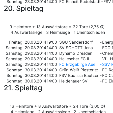
Sonntag, 23.03.2014
14:00
FC Einheit Rudolstadt
-
FSV 
20. Spieltag
9 Heimtore + 13 Auswärtstore = 22 Tore (2,75 Ø)
4 Auswärtssiege 3 Heimsiege 1 Unentschieden
Freitag, 28.03.2014
19:00
SGU Sandersdorf
-
Energ
Samstag, 29.03.2014
14:00
SV SCHOTT Jena
-
FCO 
Samstag, 29.03.2014
14:00
Dynamo Dresden II
-
Chemn
Samstag, 29.03.2014
14:00
Hallescher FC II
-
VfL H
Samstag, 29.03.2014
14:00
FC Erzgebirge Aue II
-
SSV M
Sonntag, 30.03.2014
14:00
Grün-Weiß Piesteritz
-
FC Ro
Sonntag, 30.03.2014
14:00
FSV Budissa Bautzen
-
FC Ca
Sonntag, 30.03.2014
14:00
Heidenauer SV
-
FC Ei
21. Spieltag
16 Heimtore + 8 Auswärtstore = 24 Tore (3,00 Ø)
4 Heimsiege 2 Auswärtssiege 2 Unentschieden