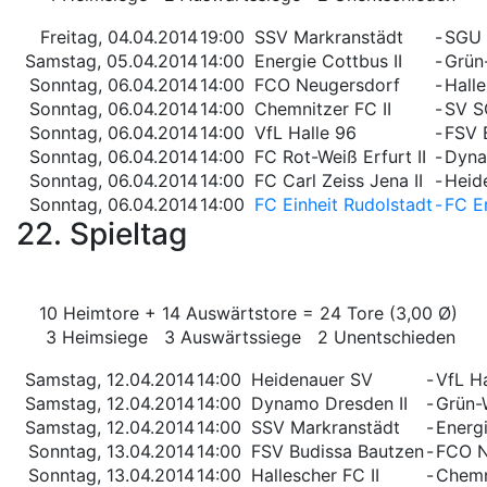
Freitag, 04.04.2014
19:00
SSV Markranstädt
-
SGU 
Samstag, 05.04.2014
14:00
Energie Cottbus II
-
Grün-
Sonntag, 06.04.2014
14:00
FCO Neugersdorf
-
Halle
Sonntag, 06.04.2014
14:00
Chemnitzer FC II
-
SV S
Sonntag, 06.04.2014
14:00
VfL Halle 96
-
FSV 
Sonntag, 06.04.2014
14:00
FC Rot-Weiß Erfurt II
-
Dyna
Sonntag, 06.04.2014
14:00
FC Carl Zeiss Jena II
-
Heid
Sonntag, 06.04.2014
14:00
FC Einheit Rudolstadt
-
FC Er
22. Spieltag
10 Heimtore + 14 Auswärtstore = 24 Tore (3,00 Ø)
3 Heimsiege 3 Auswärtssiege 2 Unentschieden
Samstag, 12.04.2014
14:00
Heidenauer SV
-
VfL Ha
Samstag, 12.04.2014
14:00
Dynamo Dresden II
-
Grün-W
Samstag, 12.04.2014
14:00
SSV Markranstädt
-
Energi
Sonntag, 13.04.2014
14:00
FSV Budissa Bautzen
-
FCO N
Sonntag, 13.04.2014
14:00
Hallescher FC II
-
Chemn