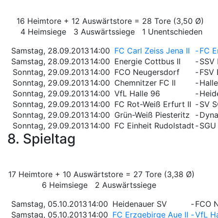
16 Heimtore + 12 Auswärtstore = 28 Tore (3,50 Ø)
4 Heimsiege 3 Auswärtssiege 1 Unentschieden
Samstag, 28.09.2013
14:00
FC Carl Zeiss Jena II
-
FC E
Samstag, 28.09.2013
14:00
Energie Cottbus II
-
SSV 
Sonntag, 29.09.2013
14:00
FCO Neugersdorf
-
FSV 
Sonntag, 29.09.2013
14:00
Chemnitzer FC II
-
Halle
Sonntag, 29.09.2013
14:00
VfL Halle 96
-
Heid
Sonntag, 29.09.2013
14:00
FC Rot-Weiß Erfurt II
-
SV S
Sonntag, 29.09.2013
14:00
Grün-Weiß Piesteritz
-
Dyna
Sonntag, 29.09.2013
14:00
FC Einheit Rudolstadt
-
SGU 
8. Spieltag
17 Heimtore + 10 Auswärtstore = 27 Tore (3,38 Ø)
6 Heimsiege 2 Auswärtssiege
Samstag, 05.10.2013
14:00
Heidenauer SV
-
FCO N
Samstag, 05.10.2013
14:00
FC Erzgebirge Aue II
-
VfL Ha