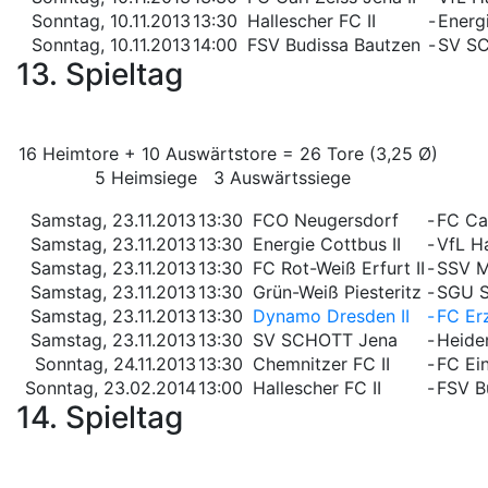
Sonntag, 10.11.2013
13:30
Hallescher FC II
-
Energi
Sonntag, 10.11.2013
14:00
FSV Budissa Bautzen
-
SV S
13. Spieltag
16 Heimtore + 10 Auswärtstore = 26 Tore (3,25 Ø)
5 Heimsiege 3 Auswärtssiege
Samstag, 23.11.2013
13:30
FCO Neugersdorf
-
FC Car
Samstag, 23.11.2013
13:30
Energie Cottbus II
-
VfL Ha
Samstag, 23.11.2013
13:30
FC Rot-Weiß Erfurt II
-
SSV M
Samstag, 23.11.2013
13:30
Grün-Weiß Piesteritz
-
SGU S
Samstag, 23.11.2013
13:30
Dynamo Dresden II
-
FC Erz
Samstag, 23.11.2013
13:30
SV SCHOTT Jena
-
Heide
Sonntag, 24.11.2013
13:30
Chemnitzer FC II
-
FC Ein
Sonntag, 23.02.2014
13:00
Hallescher FC II
-
FSV B
14. Spieltag