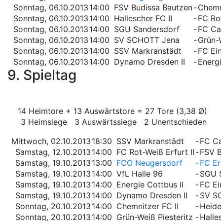
Sonntag, 06.10.2013
14:00
FSV Budissa Bautzen
-
Chemn
Sonntag, 06.10.2013
14:00
Hallescher FC II
-
FC Rot
Sonntag, 06.10.2013
14:00
SGU Sandersdorf
-
FC Car
Sonntag, 06.10.2013
14:00
SV SCHOTT Jena
-
Grün-W
Sonntag, 06.10.2013
14:00
SSV Markranstädt
-
FC Ein
Sonntag, 06.10.2013
14:00
Dynamo Dresden II
-
Energi
9. Spieltag
14 Heimtore + 13 Auswärtstore = 27 Tore (3,38 Ø)
3 Heimsiege 3 Auswärtssiege 2 Unentschieden
Mittwoch, 02.10.2013
18:30
SSV Markranstädt
-
FC Ca
Samstag, 12.10.2013
14:00
FC Rot-Weiß Erfurt II
-
FSV B
Samstag, 19.10.2013
13:00
FCO Neugersdorf
-
FC Er
Samstag, 19.10.2013
14:00
VfL Halle 96
-
SGU 
Samstag, 19.10.2013
14:00
Energie Cottbus II
-
FC Ei
Samstag, 19.10.2013
14:00
Dynamo Dresden II
-
SV S
Sonntag, 20.10.2013
14:00
Chemnitzer FC II
-
Heid
Sonntag, 20.10.2013
14:00
Grün-Weiß Piesteritz
-
Halle