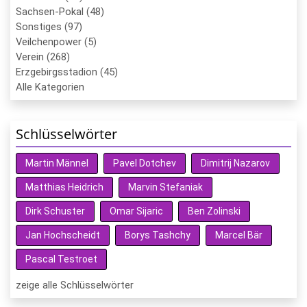
Sachsen-Pokal (48)
Sonstiges (97)
Veilchenpower (5)
Verein (268)
Erzgebirgsstadion (45)
Alle Kategorien
Schlüsselwörter
Martin Männel
Pavel Dotchev
Dimitrij Nazarov
Matthias Heidrich
Marvin Stefaniak
Dirk Schuster
Omar Sijaric
Ben Zolinski
Jan Hochscheidt
Borys Tashchy
Marcel Bär
Pascal Testroet
zeige alle Schlüsselwörter