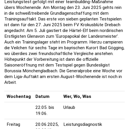
Leistungstest gefolgt mit einer teambuilding-Maßnahme
übers Wochenende. Am Montag den 23. Juni 2025 gehts rein
in die schweißtreibende Grundlagenschaffung mit dem
Trainingsauftakt. Das erste von sieben geplanten Testspielen
ist dann für den 27. Juni 2025 beim FV Krokusblüte Drebach
angedacht. Am 5. Juli gastiert die Härtel-Elf beim nordirischen
Erstligisten Glenavon zum ‘Europapokal der Landesmeister’.
Auch ein Trainingslager steht im Programm. Hierzu campieren
die Veilchen für sechs Tage im bayrischen Kurort Bad Gögging,
wo überdies zwei freundschaftliche Vergleiche anstehen.
Höhepunkt der Vorbereitung ist dann die offizielle
Saisoneröffnung mit dem Testspiel gegen Bundesligist
Borussia Mönchengladbach. Die Generalprobe eine Woche vor
dem Liga-Auftakt am ersten August-Wochenende ist noch in
Arbeit.
Wochentag
Datum
Wer, Wo, Was
22.05. bis
Urlaub
19.06.
Freitag
20.06.2025,
Leistungsdiagnostik