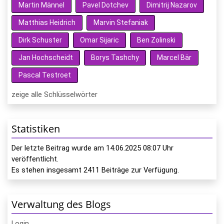
Martin Männel
Pavel Dotchev
Dimitrij Nazarov
Matthias Heidrich
Marvin Stefaniak
Dirk Schuster
Omar Sijaric
Ben Zolinski
Jan Hochscheidt
Borys Tashchy
Marcel Bär
Pascal Testroet
zeige alle Schlüsselwörter
Statistiken
Der letzte Beitrag wurde am
14.06.2025 08:07
Uhr
veröffentlicht.
Es stehen insgesamt
2411
Beiträge zur Verfügung.
Verwaltung des Blogs
Login