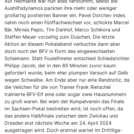
Auf Heimseite war nun alles verstummt, selbst die
Aushilfsdynamos packten ihre mehr oder weniger
großartig postierten Banner ein. Pavel Dotchev indes
nahm noch einen Fünffachwechsel vor, schickte Marcel
Bär, Mirnes Pepic, Tim Danhof, Marco Schikora und
Steffen Meuer vorzeitig zum Duschen. Die letzte
Aktion an diesem Pokalabend verbuchte dann aber
doch noch der BFV in Form des eingewechselten
Schiemann. Statt Foulelfmeter entschied Schiedsrichter
Philipp Jacob, der in den 85 Minuten zuvor kaum
gefordert wurde, beim eher plumpen Versuch auf Gelb
wegen Schwalbe. Am Ende aber nur eine Randnotiz, da
die Veilchen für die von Trainer Frank Rietschel
trainierte BFV-Elf eine oder sogar zwei Hausnummern
zu groß waren. Bei wem der Kumpelverein das Finale
im Sachsen-Pokal bestreiten wird, ist noch offen, da
das andere Halbfinale zwischen dem Zwickau und
Dresden erst nächste Woche am 24. April 2024
ausgetragen wird. Doch erstmal wartet im Drittliga-