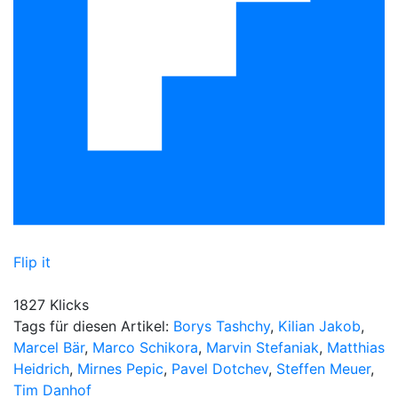
Flip it
1827 Klicks
Tags für diesen Artikel:
Borys Tashchy
,
Kilian Jakob
,
Marcel Bär
,
Marco Schikora
,
Marvin Stefaniak
,
Matthias
Heidrich
,
Mirnes Pepic
,
Pavel Dotchev
,
Steffen Meuer
,
Tim Danhof