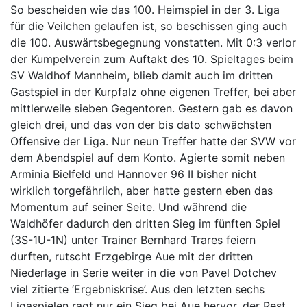
So bescheiden wie das 100. Heimspiel in der 3. Liga
für die Veilchen gelaufen ist, so beschissen ging auch
die 100. Auswärtsbegegnung vonstatten. Mit 0:3 verlor
der Kumpelverein zum Auftakt des 10. Spieltages beim
SV Waldhof Mannheim, blieb damit auch im dritten
Gastspiel in der Kurpfalz ohne eigenen Treffer, bei aber
mittlerweile sieben Gegentoren. Gestern gab es davon
gleich drei, und das von der bis dato schwächsten
Offensive der Liga. Nur neun Treffer hatte der SVW vor
dem Abendspiel auf dem Konto. Agierte somit neben
Arminia Bielfeld und Hannover 96 II bisher nicht
wirklich torgefährlich, aber hatte gestern eben das
Momentum auf seiner Seite. Und während die
Waldhöfer dadurch den dritten Sieg im fünften Spiel
(3S-1U-1N) unter Trainer Bernhard Trares feiern
durften, rutscht Erzgebirge Aue mit der dritten
Niederlage in Serie weiter in die von Pavel Dotchev
viel zitierte ‘Ergebniskrise’. Aus den letzten sechs
Ligaspielen ragt nur ein Sieg bei Aue hervor, der Rest