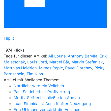
Flip it
1974 Klicks
Tags für diesen Artikel:
Ali Loune
,
Anthony Barylla
,
Erik
Majetschak
,
Louis Lord
,
Marcel Bär
,
Marvin Stefaniak
,
Matthias Heidrich
,
Mirnes Pepic
,
Pavel Dotchev
,
Ricky
Bornschein
,
Tim Kips
Artikel mit ähnlichen Themen:
Nordlicht wird ein Veilchen
Paul Seidel erhält Profivertrag
Moritz Seiffert schließt sich Aue an
Luan Simnica ist Aues fünfter Neuzugang
Eric Uhlmann verstärkt die Veilchen