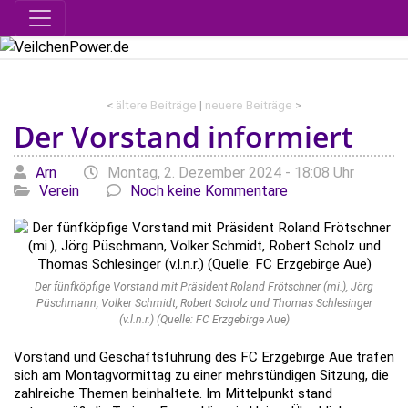
<
ältere Beiträge
|
neuere Beiträge
>
Der Vorstand informiert
Geschrieben von
am
Kate
Arn
Montag, 2. Dezember 2024 - 18:08 Uhr
Verein
Noch keine Kommentare
Der fünfköpfige Vorstand mit Präsident Roland Frötschner (mi.), Jörg
Püschmann, Volker Schmidt, Robert Scholz und Thomas Schlesinger
(v.l.n.r.) (Quelle: FC Erzgebirge Aue)
Vorstand und Geschäftsführung des FC Erzgebirge Aue trafen
sich am Montagvormittag zu einer mehrstündigen Sitzung, die
zahlreiche Themen beinhaltete. Im Mittelpunkt stand