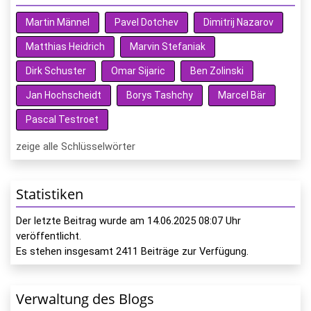
Martin Männel
Pavel Dotchev
Dimitrij Nazarov
Matthias Heidrich
Marvin Stefaniak
Dirk Schuster
Omar Sijaric
Ben Zolinski
Jan Hochscheidt
Borys Tashchy
Marcel Bär
Pascal Testroet
zeige alle Schlüsselwörter
Statistiken
Der letzte Beitrag wurde am
14.06.2025 08:07
Uhr
veröffentlicht.
Es stehen insgesamt
2411
Beiträge zur Verfügung.
Verwaltung des Blogs