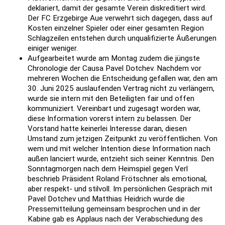
deklariert, damit der gesamte Verein diskreditiert wird.
Der FC Erzgebirge Aue verwehrt sich dagegen, dass auf
Kosten einzelner Spieler oder einer gesamten Region
Schlagzeilen entstehen durch unqualifizierte Äußerungen
einiger weniger.
Aufgearbeitet wurde am Montag zudem die jüngste
Chronologie der Causa Pavel Dotchev. Nachdem vor
mehreren Wochen die Entscheidung gefallen war, den am
30. Juni 2025 auslaufenden Vertrag nicht zu verlängern,
wurde sie intern mit den Beteiligten fair und offen
kommuniziert. Vereinbart und zugesagt worden war,
diese Information vorerst intern zu belassen. Der
Vorstand hatte keinerlei Interesse daran, diesen
Umstand zum jetzigen Zeitpunkt zu veröffentlichen. Von
wem und mit welcher Intention diese Information nach
außen lanciert wurde, entzieht sich seiner Kenntnis. Den
Sonntagmorgen nach dem Heimspiel gegen Verl
beschrieb Präsident Roland Frötschner als emotional,
aber respekt- und stilvoll. Im persönlichen Gespräch mit
Pavel Dotchev und Matthias Heidrich wurde die
Pressemitteilung gemeinsam besprochen und in der
Kabine gab es Applaus nach der Verabschiedung des