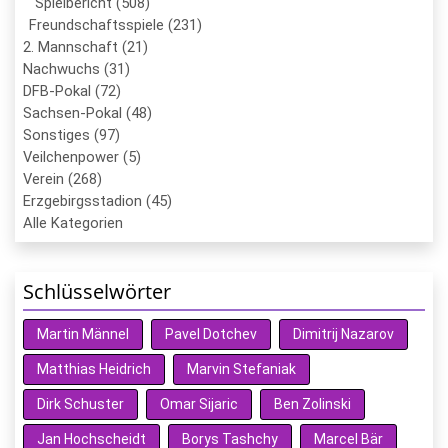
Spielbericht (508)
Freundschaftsspiele (231)
2. Mannschaft (21)
Nachwuchs (31)
DFB-Pokal (72)
Sachsen-Pokal (48)
Sonstiges (97)
Veilchenpower (5)
Verein (268)
Erzgebirgsstadion (45)
Alle Kategorien
Schlüsselwörter
Martin Männel
Pavel Dotchev
Dimitrij Nazarov
Matthias Heidrich
Marvin Stefaniak
Dirk Schuster
Omar Sijaric
Ben Zolinski
Jan Hochscheidt
Borys Tashchy
Marcel Bär