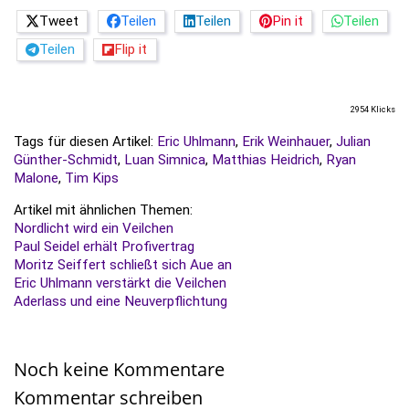
Tweet
Teilen
Teilen
Pin it
Teilen
Teilen
Flip it
2954 Klicks
Tags für diesen Artikel:
Eric Uhlmann
,
Erik Weinhauer
,
Julian
Günther-Schmidt
,
Luan Simnica
,
Matthias Heidrich
,
Ryan
Malone
,
Tim Kips
Artikel mit ähnlichen Themen:
Nordlicht wird ein Veilchen
Paul Seidel erhält Profivertrag
Moritz Seiffert schließt sich Aue an
Eric Uhlmann verstärkt die Veilchen
Aderlass und eine Neuverpflichtung
Noch keine Kommentare
Kommentar schreiben