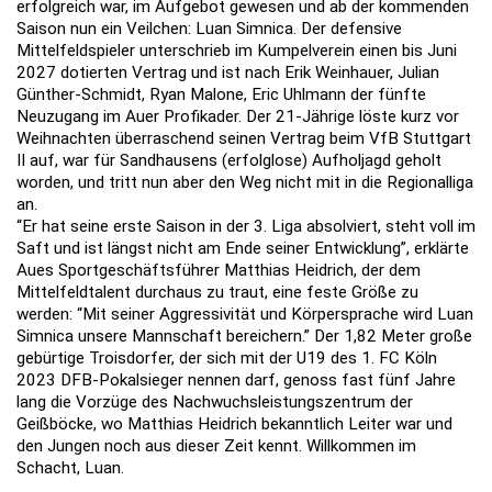
erfolgreich war, im Aufgebot gewesen und ab der kommenden
Saison nun ein Veilchen: Luan Simnica. Der defensive
Mittelfeldspieler unterschrieb im Kumpelverein einen bis Juni
2027 dotierten Vertrag und ist nach Erik Weinhauer, Julian
Günther-Schmidt, Ryan Malone, Eric Uhlmann der fünfte
Neuzugang im Auer Profikader. Der 21-Jährige löste kurz vor
Weihnachten überraschend seinen Vertrag beim VfB Stuttgart
II auf, war für Sandhausens (erfolglose) Aufholjagd geholt
worden, und tritt nun aber den Weg nicht mit in die Regionalliga
an.
“Er hat seine erste Saison in der 3. Liga absolviert, steht voll im
Saft und ist längst nicht am Ende seiner Entwicklung”, erklärte
Aues Sportgeschäftsführer Matthias Heidrich, der dem
Mittelfeldtalent durchaus zu traut, eine feste Größe zu
werden: “Mit seiner Aggressivität und Körpersprache wird Luan
Simnica unsere Mannschaft bereichern.” Der 1,82 Meter große
gebürtige Troisdorfer, der sich mit der U19 des 1. FC Köln
2023 DFB-Pokalsieger nennen darf, genoss fast fünf Jahre
lang die Vorzüge des Nachwuchsleistungszentrum der
Geißböcke, wo Matthias Heidrich bekanntlich Leiter war und
den Jungen noch aus dieser Zeit kennt. Willkommen im
Schacht, Luan.