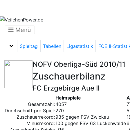
Menü
Spieltag
Tabellen
Ligastatistik
FCE II-Statisti
Menü auf-/zuklappen
NOFV Oberliga-Süd 2010/11
Zuschauerbilanz
FC Erzgebirge Aue II
Heimspiele
A
Gesamtzahl:
4057
7
Durchschnitt pro Spiel:
270
5
Zuschauerrekord:
935 gegen FSV Zwickau
1
Minusrekord:
100 gegen FSV 63 Luckenwalde
6
Ausverkaufte Spiele:
-/15
-