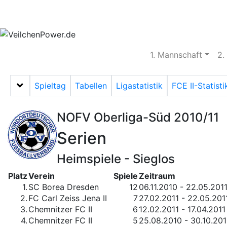
Aktuelles
Spielbetrieb
Vereinsheim
S
1. Mannschaft
2.
Spieltag
Tabellen
Ligastatistik
FCE II-Statisti
Menü auf-/zuklappen
NOFV Oberliga-Süd 2010/11
Serien
Heimspiele - Sieglos
Platz
Verein
Spiele
Zeitraum
1.
SC Borea Dresden
12
06.11.2010 - 22.05.201
2.
FC Carl Zeiss Jena II
7
27.02.2011 - 22.05.201
3.
Chemnitzer FC II
6
12.02.2011 - 17.04.2011
4.
Chemnitzer FC II
5
25.08.2010 - 30.10.20