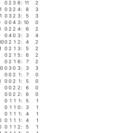
0
2
3
6
:
11
2
1
0
3
2
4
:
8
3
1
0
3
2
3
:
5
3
0
0
0
4
3
:
10
0
1
0
2
2
4
:
6
2
1
0
4
0
3
:
3
4
10
0
2
1
2
:
4
2
1
0
2
1
3
:
5
2
0
2
1
5
:
6
2
0
2
1
6
:
7
2
10
0
3
0
3
:
3
3
0
0
2
1
:
7
0
1
0
0
2
1
:
5
0
0
0
2
2
:
6
0
0
0
2
2
:
6
0
0
1
1
1
:
5
1
0
1
1
0
:
3
1
0
1
1
1
:
4
1
0
0
1
1
1
:
4
1
0
0
1
1
2
:
5
1