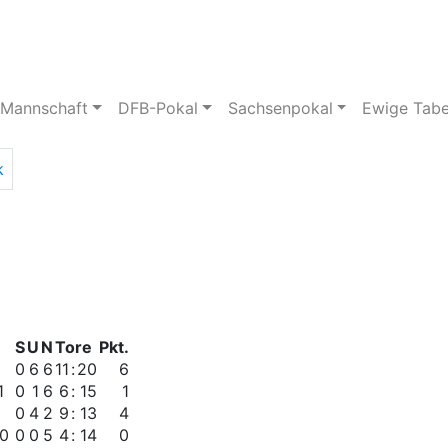
pielstätte
Bildergalerie
 Mannschaft
DFB-Pokal
Sachsenpokal
Ewige Tabe
k
S
U
N
Tore
Pkt.
1
0
6
6
11
:
20
6
1
0
1
6
6
:
15
1
0
4
2
9
:
13
4
10
0
0
5
4
:
14
0