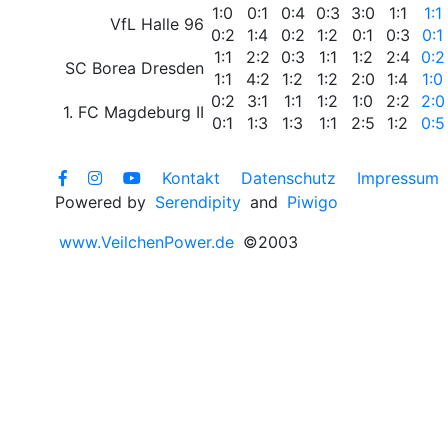
1:0
0:1
0:4
0:3
3:0
1:1
1:1
VfL Halle 96
0:2
1:4
0:2
1:2
0:1
0:3
0:1
1:1
2:2
0:3
1:1
1:2
2:4
0:2
SC Borea Dresden
1:1
4:2
1:2
1:2
2:0
1:4
1:0
0:2
3:1
1:1
1:2
1:0
2:2
2:0
1. FC Magdeburg II
0:1
1:3
1:3
1:1
2:5
1:2
0:5
Kontakt
Datenschutz
Impressum
Powered by
Serendipity
and
Piwigo
www.VeilchenPower.de
©2003