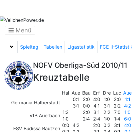
Menü
Spieltag
Tabellen
Ligastatistik
FCE II-Statisti
Menü auf-/zuklappen
NOFV Oberliga-Süd 2010/11
Kreuztabelle
Hal
Aue
Bau
Erf
Dre
Luc
Aue
0:1
2:0
4:0
1:0
2:0
1:1
Germania Halberstadt
3:1
0:0
4:1
3:1
2:2
4:2
1:3
2:0
3:1
2:2
7:0
1:0
VfB Auerbach
1:0
2:4
2:4
1:0
1:4
6:0
0:0
4:2
2:0
0:2
3:1
4:0
FSV Budissa Bautzen
0:2
0:2
1:1
0:4
0:1
0:1