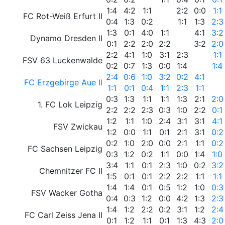
1:4
4:2
1:1
2:2
0:0
1:1
FC Rot-Weiß Erfurt II
0:4
1:3
0:2
1:1
1:3
2:3
1:3
0:1
4:0
1:1
4:1
3:2
Dynamo Dresden II
0:1
2:2
2:0
2:2
3:2
2:0
2:2
4:1
1:0
3:1
2:3
1:1
FSV 63 Luckenwalde
0:2
0:7
1:3
0:0
1:4
1:4
2:4
0:6
1:0
3:2
0:2
4:1
FC Erzgebirge Aue II
1:1
0:1
0:4
1:1
2:3
1:1
0:3
1:3
1:1
1:1
1:3
2:1
2:0
1. FC Lok Leipzig
2:2
2:2
2:3
0:3
1:0
2:2
0:1
1:2
1:1
1:0
2:4
3:1
3:1
4:1
FSV Zwickau
1:2
0:0
1:1
0:1
2:1
3:1
0:2
0:2
1:0
2:0
0:0
2:1
1:1
0:2
FC Sachsen Leipzig
0:3
1:2
0:2
1:1
0:0
1:4
1:0
3:4
1:1
0:1
2:3
1:0
0:2
3:2
Chemnitzer FC II
1:5
0:1
0:1
2:2
2:2
1:1
1:1
1:4
1:4
0:1
0:5
1:2
1:0
0:3
FSV Wacker Gotha
0:4
0:3
1:2
0:0
4:2
1:3
2:3
1:4
1:2
2:2
0:2
3:1
1:2
2:4
FC Carl Zeiss Jena II
0:1
1:2
1:1
0:1
1:3
4:3
2:0