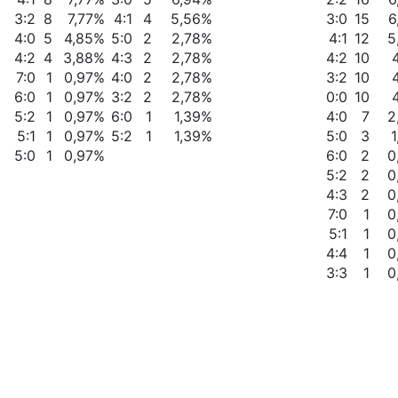
3:2
8
7,77%
4:1
4
5,56%
3:0
15
6
4:0
5
4,85%
5:0
2
2,78%
4:1
12
5
4:2
4
3,88%
4:3
2
2,78%
4:2
10
7:0
1
0,97%
4:0
2
2,78%
3:2
10
6:0
1
0,97%
3:2
2
2,78%
0:0
10
5:2
1
0,97%
6:0
1
1,39%
4:0
7
2
5:1
1
0,97%
5:2
1
1,39%
5:0
3
5:0
1
0,97%
6:0
2
0
5:2
2
0
4:3
2
0
7:0
1
0
5:1
1
0
4:4
1
0
3:3
1
0