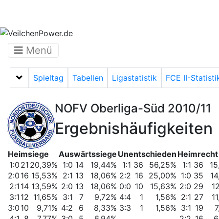
Menü
Spieltag
Tabellen
Ligastatistik
FCE II-Statisti
Menü auf-/zuklappen
NOFV Oberliga-Süd 2010/11
Ergebnishäufigkeiten
Heimsiege
Auswärtssiege
Unentschieden
Heimrecht
1:0
21
20,39%
1:0
14
19,44%
1:1
36
56,25%
1:1
36
15
2:0
16
15,53%
2:1
13
18,06%
2:2
16
25,00%
1:0
35
14
2:1
14
13,59%
2:0
13
18,06%
0:0
10
15,63%
2:0
29
1
3:1
12
11,65%
3:1
7
9,72%
4:4
1
1,56%
2:1
27
1
3:0
10
9,71%
4:2
6
8,33%
3:3
1
1,56%
3:1
19
7
4:1
8
7,77%
3:0
5
6,94%
2:2
16
6